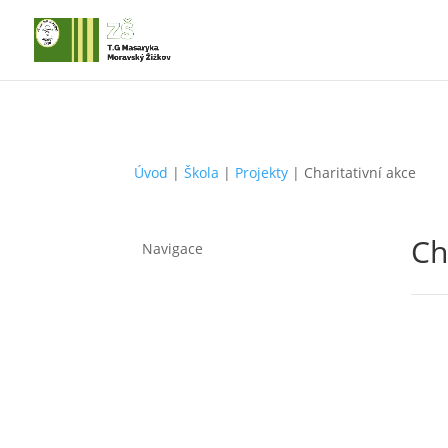
Úvod
|
Škola
|
Projekty
|
Charitativní akce
Ch
Navigace
► Projekty financované EU
► Patroni, ale i kamarádi
► AŠSK
► Zdravé zuby
► Projekt 72 hodin – „Ruku na to“
► Zasaď si svůj strom