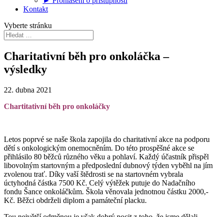
► Prohlášení o přístupnosti
Kontakt
Vyberte stránku
Charitativní běh pro onkoláčka –
výsledky
22. dubna 2021
Chartitativní běh pro onkoláčky
Letos poprvé se naše škola zapojila do charitativní akce na podporu
dětí s onkologickým onemocněním. Do této prospěšné akce se
přihlásilo 80 běžců různého věku a pohlaví. Každý účastník přispěl
libovolným startovným a předposlední dubnový týden vyběhl na jím
zvolenou trať. Díky vaší štědrosti se na startovném vybrala
úctyhodná částka 7500 Kč. Celý výtěžek putuje do Nadačního
fondu Šance onkoláčkům. Škola věnovala jednotnou částku 2000,-
Kč. Běžci obdrželi diplom a památeční placku.
Tou největší odměnou je však dobrý pocit z toho, že jsme dělali