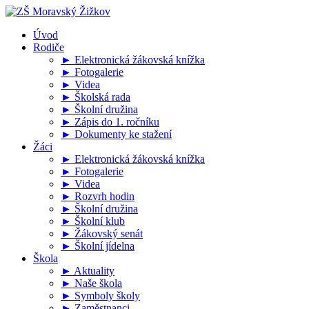
Úvod
Rodiče
► Elektronická žákovská knížka
► Fotogalerie
► Videa
► Školská rada
► Školní družina
► Zápis do 1. ročníku
► Dokumenty ke stažení
Žáci
► Elektronická žákovská knížka
► Fotogalerie
► Videa
► Rozvrh hodin
► Školní družina
► Školní klub
► Žákovský senát
► Školní jídelna
Škola
► Aktuality
► Naše škola
► Symboly školy
► Zaměstnanci