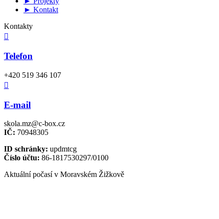
► Projekty
► Kontakt
Kontakty

Telefon
+420 519 346 107

E-mail
skola.mz@c-box.cz
IČ:
70948305
ID schránky:
updmtcg
Číslo účtu:
86-1817530297/0100
Aktuální počasí v Moravském Žižkově