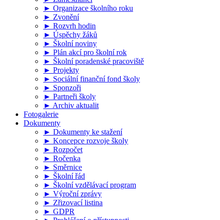
► Organizace školního roku
► Zvonění
► Rozvrh hodin
► Úspěchy žáků
► Školní noviny
► Plán akcí pro školní rok
► Školní poradenské pracoviště
► Projekty
► Sociální finanční fond školy
► Sponzoři
► Partneři školy
► Archiv aktualit
Fotogalerie
Dokumenty
► Dokumenty ke stažení
► Koncepce rozvoje školy
► Rozpočet
► Ročenka
► Směrnice
► Školní řád
► Školní vzdělávací program
► Výroční zprávy
► Zřizovací listina
► GDPR