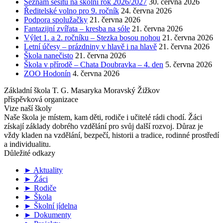
Seznam sešitů na školní rok 2026/2027
30. června 2026
Ředitelské volno pro 9. ročník
24. června 2026
Podpora spolužačky
21. června 2026
Fantazijní zvířata – kresba na sóle
21. června 2026
Výlet 1. a 2. ročníku – Stezka bosou nohou
21. června 2026
Letní účesy – prázdniny v hlavě i na hlavě
21. června 2026
Škola nanečisto
21. června 2026
Škola v přírodě – Chata Doubravka – 4. den
5. června 2026
ZOO Hodonín
4. června 2026
Základní škola T. G. Masaryka Moravský Žižkov
příspěvková organizace
Vize naší školy
Naše škola je místem, kam děti, rodiče i učitelé rádi chodí. Žáci
získají základy dobrého vzdělání pro svůj další rozvoj. Důraz je
vždy kladen na vzdělání, bezpečí, historii a tradice, rodinné prostředí
a individualitu.
Důležité odkazy
► Aktuality
► Žáci
► Rodiče
► Škola
► Školní jídelna
► Dokumenty