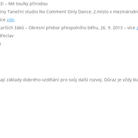
ži – Mé toulky přírodou
upiny Taneční studio No Comment Only Dance, 2.místo v mezinárodní 
více
zde
.
starších žáků – Okresní přebor přespolního běhu, 26. 9. 2013 – více
Břeclav
4
kají základy dobrého vzdělání pro svůj další rozvoj. Důraz je vždy kl