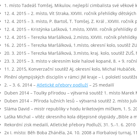
1. místo Tadeáš Tomšej, Mikulov, nejlepší cimbalista své věkové 
12. 4. 2015 – 2. místo, Vít Straka, XXVIII. ročník přehlídky děts
12. 4. 2015 – 3. místo, P. Bartoš, T. Tomšej, Z. Král , XXVIII. ro
12. 4. 2015 – Kristýnka Lašková, 1.místo, XXVIII. ročník přehlíd
12. 4. 2015 – Terezka Maršálková, 2.místo, XXVIII. ročník přehlí
16. 2. 2015 – Terezka Maršálková, 1.místo, okresní kolo, soutěž ZU
20. 3. 2015 – Terezka Maršálková, 3.místo, kraj. kolo, soutěž ZUŠ,
23. 3. 2015 – 3. místo v okresním kole halové kopané, 8. + 9. ročn
11. 2. 2015, Konverzační soutěž AJ, okresní kolo, Michal Hubáček,
Plnění olympijských disciplín v rámci JM kraje – I. pololetí soutě
2. – 3. 6. 2014 –
Atletické přebory podluží
– 25 medailí
Duben 2014 – Toulky přírodou – výtvarná soutěž 1. místo Marek 
Duben 2014 – Příroda lužních lesů – výtvarná soutěž 2. místo Ju
Sláma David – mistr republiky v hodu kriketovým míčkem, 1. 5. 2
Laška Michal – vítěz okresního kola dějepisné olypiády „Bible a m
Rekordní zisk medailí, Atletické přebory Podluží, 31. 5.-1. 6. 2010
2x I. místo: Běh Boba Zháněla, 24. 10. 2008 a Florbalový turnaj, 1