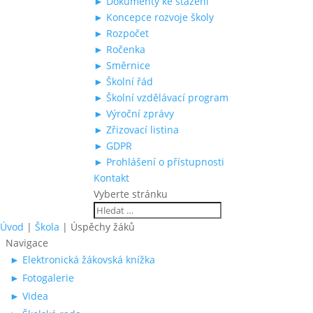
► Dokumenty ke stažení
► Koncepce rozvoje školy
► Rozpočet
► Ročenka
► Směrnice
► Školní řád
► Školní vzdělávací program
► Výroční zprávy
► Zřizovací listina
► GDPR
► Prohlášení o přístupnosti
Kontakt
Vyberte stránku
Úvod
|
Škola
|
Úspěchy žáků
Navigace
► Elektronická žákovská knížka
► Fotogalerie
► Videa