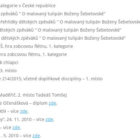
kategorie v České republice
kých zpěváků “ O malovaný tulipán Boženy Šebetovské“
čník přehlídky dětských zpěváků “ O malovaný tulipán Boženy Šebetovsk
ky dětských zpěváků “ O malovaný tulipán Boženy Šebetovské“
dky dětských zpěváků “ O malovaný tulipán Boženy Šebetovské“
Š, hra zobcovou flétnu, 1. kategorie
 hra zobcovou flétnu, 1. kategorie
ík chlapci
 3. místo
že 214/2015, včetně doplňkové disciplíny – 1. místo
Maděřič, 2. místo Tadeáš Tomšej
lie Očenášková – diplom
zde
.
009 – více
zde
.
y“, 24. 11. 2010 – více
zde
.
 – více
zde
.
1. 5. 2010 – více
zde
.