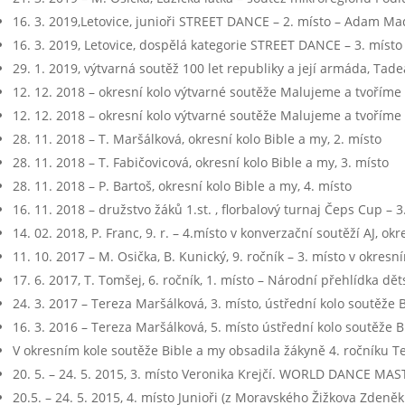
16. 3. 2019,Letovice, junioři STREET DANCE – 2. místo – Adam Mad
16. 3. 2019, Letovice, dospělá kategorie STREET DANCE – 3. místo
29. 1. 2019, výtvarná soutěž 100 let republiky a její armáda, Tadeá
12. 12. 2018 – okresní kolo výtvarné soutěže Malujeme a tvoříme 
12. 12. 2018 – okresní kolo výtvarné soutěže Malujeme a tvoříme be
28. 11. 2018 – T. Maršálková, okresní kolo Bible a my, 2. místo
28. 11. 2018 – T. Fabičovicová, okresní kolo Bible a my, 3. místo
28. 11. 2018 – P. Bartoš, okresní kolo Bible a my, 4. místo
16. 11. 2018 – družstvo žáků 1.st. , florbalový turnaj Čeps Cup – 
14. 02. 2018, P. Franc, 9. r. – 4.místo v konverzační soutěží AJ, okr
11. 10. 2017 – M. Osička, B. Kunický, 9. ročník – 3. místo v okre
17. 6. 2017, T. Tomšej, 6. ročník, 1. místo – Národní přehlídka dě
24. 3. 2017 – Tereza Maršálková, 3. místo, ústřední kolo soutěže 
16. 3. 2016 – Tereza Maršálková, 5. místo ústřední kolo soutěže B
V okresním kole soutěže Bible a my obsadila žákyně 4. ročníku T
20. 5. – 24. 5. 2015, 3. místo Veronika Krejčí. WORLD DANCE MAS
20.5. – 24. 5. 2015, 4. místo Junioři (z Moravského Žižkova Zden