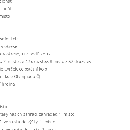
mpionát
pionát
 místo
esním kole
 v okrese
m. v okrese, 112 bodů ze 120
o, 7. místo ze 42 družstev, 8 místo z 57 družstev
e Cvrček, celostátní kolo
sní kolo Olympiáda ČJ
í hrdina
ísto
ptáky našich zahrad, zahrádek, 1. místo
ží ve skoku do výšky, 1. místo
ží ve skoku do výšky, 3. místo