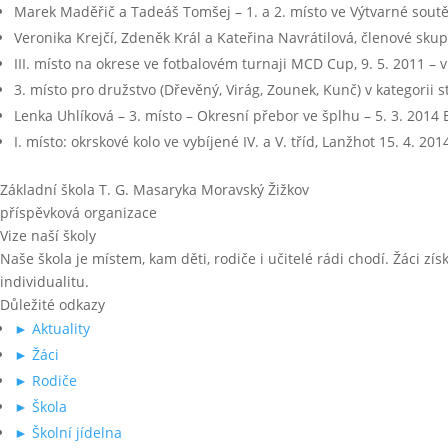
Marek Maděřič a Tadeáš Tomšej – 1. a 2. místo ve Výtvarné soutě
Veronika Krejčí, Zdeněk Král a Kateřina Navrátilová, členové sk
III. místo na okrese ve fotbalovém turnaji MCD Cup, 9. 5. 2011 – 
3. místo pro družstvo (Dřevěný, Virág, Zounek, Kunč) v kategorii 
Lenka Uhlíková – 3. místo – Okresní přebor ve šplhu – 5. 3. 2014 
I. místo: okrskové kolo ve vybíjené IV. a V. tříd, Lanžhot 15. 4. 201
Základní škola T. G. Masaryka Moravský Žižkov
příspěvková organizace
Vize naší školy
Naše škola je místem, kam děti, rodiče i učitelé rádi chodí. Žáci zís
individualitu.
Důležité odkazy
► Aktuality
► Žáci
► Rodiče
► Škola
► Školní jídelna