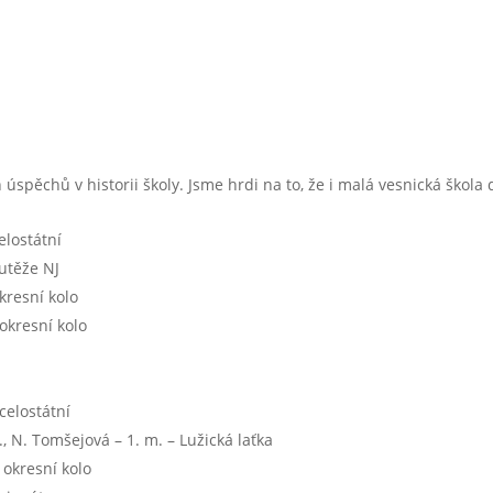
ch úspěchů v historii školy. Jsme hrdi na to, že i malá vesnická šk
elostátní
outěže NJ
kresní kolo
okresní kolo
celostátní
, N. Tomšejová – 1. m. – Lužická laťka
 okresní kolo