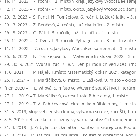
16. 11. 2023 – 7. ročník – 2. místo v kraji, Jazykový WoocaBee ša
2. 11. 2023 – 7. ročník – 1. místo, okres, Jazykový WoocaBee šam
29. 3. 2023 – Š. Pancl, N. Tomšejová, 6. ročník, Lužická laťka – 3.
29. 3. 2023 – Z. Benčová, 4. ročník, Lužická laťka – 2. místo
29. 3. 2023 – O. Pátek, 5. ročník, Lužická laťka – 1. místo
25. 11. 2022 – D. Dvořák, 9. ročník, Pythagoriáda – 3. místo v okr
11. 11. 2022 – 7. ročník, Jazykový WoocaBee šampionát – 3. místo
25. 6. 2022 – N. Tomšejová, 5. r., Matematický klokan 2022 – 3. 
29., 30. 9. 2021, vybraní žáci 7., 8.r., Den přírodních věd ZOO Brn
1. 6. 2021 – P. Hájek, 1.místo Matematický klokan 2021, kategori
25. 1. 2021 – T. Maršálková, 6. místo, K. Lašková, 9. místo – okre
říjen 2020 – L. Válová, 5. místo ve výtvarné soutěži Můj literárn
27. 11. 2019 – T. Maršálková, okresní kolo Bible a my, 1. místo
27. 11. 2019 – T. A. Fabičovicová, okresní kolo Bible a my, 1. místo
31. 5. 2019, Moje veličenstvo kniha, výtvarná soutěž, žáci ŠD, 1. m
8. 5. 2019, děti ze školní družiny, výtvarná soutěž Ochraňujeme 
21. 3. 2019 – J. Přibyla, Lužická laťka – soutěž mikroregionu Podlu
21. 3. 2019 – M. Osička, Lužická laťka – soutěž mikroregionu Podlu