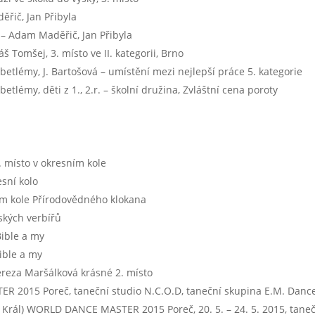
ěřič, Jan Přibyla
 – Adam Maděřič, Jan Přibyla
š Tomšej, 3. místo ve II. kategorii, Brno
betlémy, J. Bartošová – umístění mezi nejlepší práce 5. kategorie
tlémy, děti z 1., 2.r. – školní družina, Zvláštní cena poroty
3. místo v okresním kole
esní kolo
sním kole Přírodovědného klokana
tských verbířů
Bible a my
ible a my
ereza Maršálková krásné 2. místo
TER 2015 Poreč, taneční studio N.C.O.D, taneční skupina E.M. Danc
ěk Král) WORLD DANCE MASTER 2015 Poreč, 20. 5. – 24. 5. 2015, tane