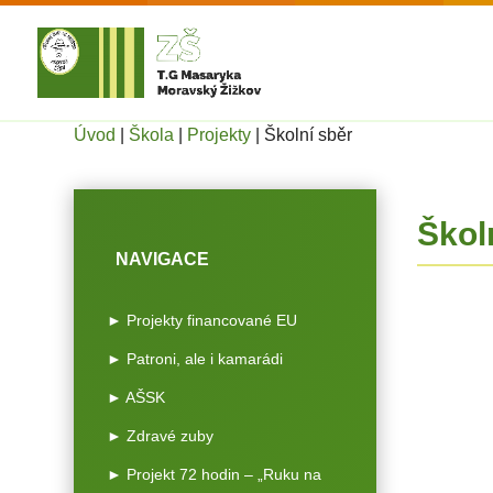
Úvod
|
Škola
|
Projekty
|
Školní sběr
Škol
NAVIGACE
► Projekty financované EU
► Patroni, ale i kamarádi
► AŠSK
► Zdravé zuby
► Projekt 72 hodin – „Ruku na