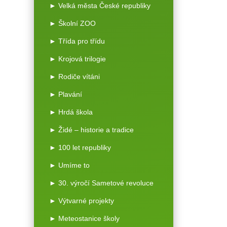
► Velká města České republiky
► Školní ZOO
► Třída pro třídu
► Krojová trilogie
► Rodiče vítáni
► Plavání
► Hrdá škola
► Židé – historie a tradice
► 100 let republiky
► Umíme to
► 30. výročí Sametové revoluce
► Výtvarné projekty
► Meteostanice školy