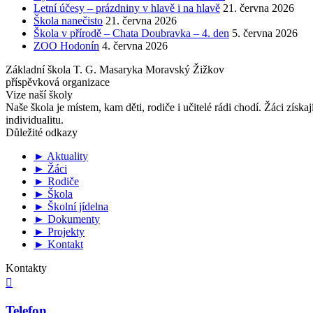
Letní účesy – prázdniny v hlavě i na hlavě
21. června 2026
Škola nanečisto
21. června 2026
Škola v přírodě – Chata Doubravka – 4. den
5. června 2026
ZOO Hodonín
4. června 2026
Základní škola T. G. Masaryka Moravský Žižkov
příspěvková organizace
Vize naší školy
Naše škola je místem, kam děti, rodiče i učitelé rádi chodí. Žáci získa
individualitu.
Důležité odkazy
► Aktuality
► Žáci
► Rodiče
► Škola
► Školní jídelna
► Dokumenty
► Projekty
► Kontakt
Kontakty

Telefon