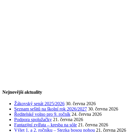
Nejnovější aktuality
Žákovský senát 2025/2026
30. června 2026
Seznam sešitů na školní rok 2026/2027
30. června 2026
Ředitelské volno pro 9. ročník
24. června 2026
Podpora spolužačky
21. června 2026
Fantazijní zvířata – kresba na sóle
21. června 2026
Výlet 1. a 2. ročníku – Stezka bosou nohou
21. června 2026