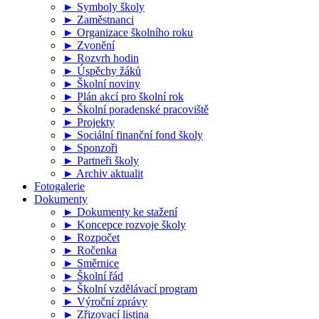
► Symboly školy
► Zaměstnanci
► Organizace školního roku
► Zvonění
► Rozvrh hodin
► Úspěchy žáků
► Školní noviny
► Plán akcí pro školní rok
► Školní poradenské pracoviště
► Projekty
► Sociální finanční fond školy
► Sponzoři
► Partneři školy
► Archiv aktualit
Fotogalerie
Dokumenty
► Dokumenty ke stažení
► Koncepce rozvoje školy
► Rozpočet
► Ročenka
► Směrnice
► Školní řád
► Školní vzdělávací program
► Výroční zprávy
► Zřizovací listina