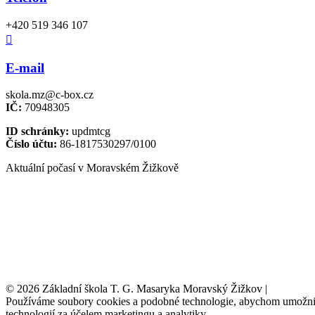
+420 519 346 107

E-mail
skola.mz@c-box.cz
IČ:
70948305
ID schránky:
updmtcg
Číslo účtu:
86-1817530297/0100
Aktuální počasí v Moravském Žižkově
© 2026 Základní škola T. G. Masaryka Moravský Žižkov |
Tvorba w
Používáme soubory cookies a podobné technologie, abychom umožnili 
technologií za účelem marketingu a analytiky.