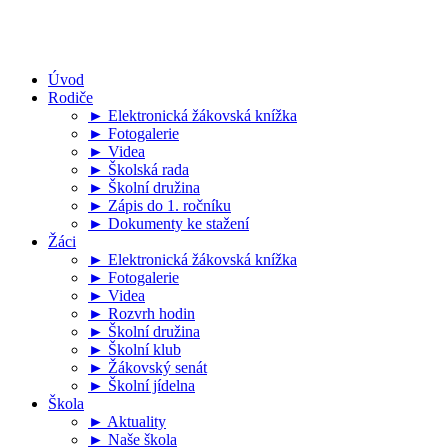
Úvod
Rodiče
► Elektronická žákovská knížka
► Fotogalerie
► Videa
► Školská rada
► Školní družina
► Zápis do 1. ročníku
► Dokumenty ke stažení
Žáci
► Elektronická žákovská knížka
► Fotogalerie
► Videa
► Rozvrh hodin
► Školní družina
► Školní klub
► Žákovský senát
► Školní jídelna
Škola
► Aktuality
► Naše škola