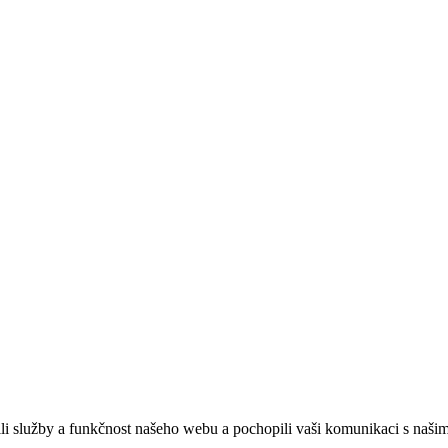
ebových stránek:
NET boost
služby a funkčnost našeho webu a pochopili vaši komunikaci s našimi