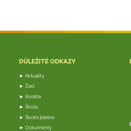
DŮLEŽITÉ ODKAZY
► Aktuality
► Žáci
► Rodiče
► Škola
► Školní jídelna
► Dokumenty