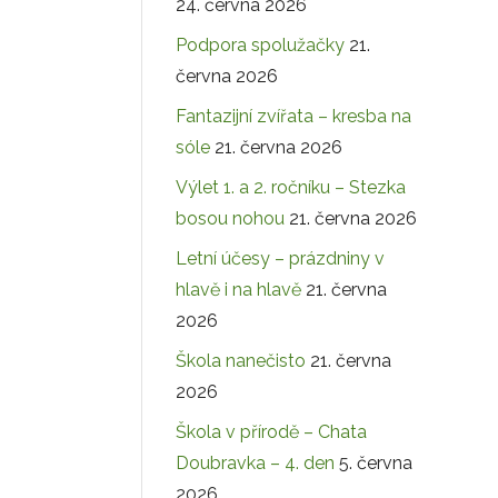
24. června 2026
Podpora spolužačky
21.
června 2026
Fantazijní zvířata – kresba na
sóle
21. června 2026
Výlet 1. a 2. ročníku – Stezka
bosou nohou
21. června 2026
Letní účesy – prázdniny v
hlavě i na hlavě
21. června
2026
Škola nanečisto
21. června
2026
Škola v přírodě – Chata
Doubravka – 4. den
5. června
2026