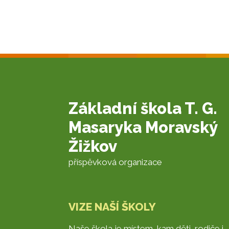
Základní škola T. G.
Masaryka Moravský
Žižkov
příspěvková organizace
VIZE NAŠÍ ŠKOLY
Naše škola je místem, kam děti, rodiče i