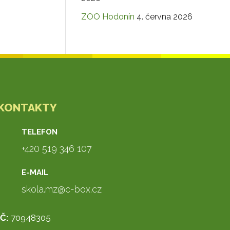
ZOO Hodonín
4. června 2026
KONTAKTY
TELEFON
+420 519 346 107
E-MAIL
skola.mz@c-box.cz
IČ:
70948305