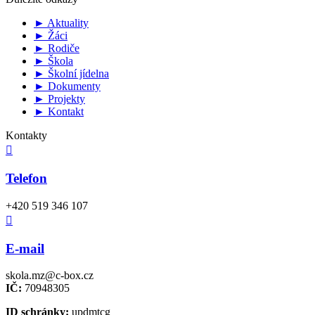
► Aktuality
► Žáci
► Rodiče
► Škola
► Školní jídelna
► Dokumenty
► Projekty
► Kontakt
Kontakty

Telefon
+420 519 346 107

E-mail
skola.mz@c-box.cz
IČ:
70948305
ID schránky:
updmtcg