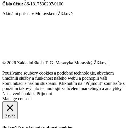
Číslo účtu:
86-1817530297/0100
Aktuální počasí v Moravském Žižkově
© 2026 Základní škola T. G. Masaryka Moravský Žižkov |
Tvorba
webových stránek:
NET boost
Používáme soubory cookies a podobné technologie, abychom
umožnili služby a funkčnost našeho webu a pochopili vaši
komunikaci s našimi službami. Kliknutím na "Přijmout" souhlasíte s
použitím takovýchto technologií za účelem marketingu a analytiky.
Nastavení cookies
Přijmout
Manage consent
Zavřít
Pokročilá nastavení souborů cookies