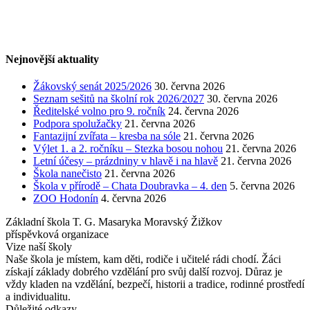
Nejnovější aktuality
Žákovský senát 2025/2026
30. června 2026
Seznam sešitů na školní rok 2026/2027
30. června 2026
Ředitelské volno pro 9. ročník
24. června 2026
Podpora spolužačky
21. června 2026
Fantazijní zvířata – kresba na sóle
21. června 2026
Výlet 1. a 2. ročníku – Stezka bosou nohou
21. června 2026
Letní účesy – prázdniny v hlavě i na hlavě
21. června 2026
Škola nanečisto
21. června 2026
Škola v přírodě – Chata Doubravka – 4. den
5. června 2026
ZOO Hodonín
4. června 2026
Základní škola T. G. Masaryka Moravský Žižkov
příspěvková organizace
Vize naší školy
Naše škola je místem, kam děti, rodiče i učitelé rádi chodí. Žáci
získají základy dobrého vzdělání pro svůj další rozvoj. Důraz je
vždy kladen na vzdělání, bezpečí, historii a tradice, rodinné prostředí
a individualitu.
Důležité odkazy