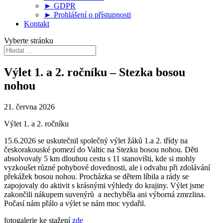
► GDPR
► Prohlášení o přístupnosti
Kontakt
Vyberte stránku
Výlet 1. a 2. ročníku – Stezka bosou
nohou
21. června 2026
Výlet 1. a 2. ročníku
15.6.2026 se uskutečnil společný výlet žáků 1.a 2. třídy na
českorakouské pomezí do Valtic na Stezku bosou nohou. Děti
absolvovaly 5 km dlouhou cestu s 11 stanovišti, kde si mohly
vyzkoušet různé pohybové dovednosti, ale i odvahu při zdolávání
překážek bosou nohou. Procházka se dětem líbila a rády se
zapojovaly do aktivit s krásnými výhledy do krajiny. Výlet jsme
zakončili nákupem suvenýrů a nechyběla ani výborná zmrzlina.
Počasí nám přálo a výlet se nám moc vydařil.
fotogalerie ke stažení
zde