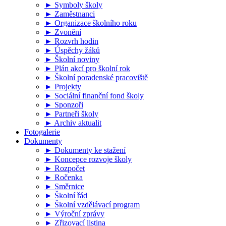
► Symboly školy
► Zaměstnanci
► Organizace školního roku
► Zvonění
► Rozvrh hodin
► Úspěchy žáků
► Školní noviny
► Plán akcí pro školní rok
► Školní poradenské pracoviště
► Projekty
► Sociální finanční fond školy
► Sponzoři
► Partneři školy
► Archiv aktualit
Fotogalerie
Dokumenty
► Dokumenty ke stažení
► Koncepce rozvoje školy
► Rozpočet
► Ročenka
► Směrnice
► Školní řád
► Školní vzdělávací program
► Výroční zprávy
► Zřizovací listina