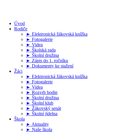
Úvod
Rodiče
► Elektronická žákovská knížka
► Fotogalerie
► Videa
► Školská rada
► Školní družina
► Zápis do 1. ročníku
► Dokumenty ke stažení
Žáci
► Elektronická žákovská knížka
► Fotogalerie
► Videa
► Rozvrh hodin
► Školní družina
► Školní klub
► Žákovský senát
► Školní jídelna
Škola
► Aktuality
► Naše škola