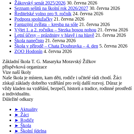
Žákovský senát 2025/2026
30. června 2026
Seznam sešitů na školní rok 2026/2027
30. června 2026
Ředitelské volno pro 9. ročník
24. června 2026
Podpora spolužačky
21. června 2026
Fantazijní zvířata – kresba na sóle
21. června 2026
Výlet 1. a 2. ročníku – Stezka bosou nohou
21. června 2026
Letní účesy – prázdniny v hlavě i na hlavě
21. června 2026
Škola nanečisto
21. června 2026
Škola v přírodě – Chata Doubravka – 4. den
5. června 2026
ZOO Hodonín
4. června 2026
Základní škola T. G. Masaryka Moravský Žižkov
příspěvková organizace
Vize naší školy
Naše škola je místem, kam děti, rodiče i učitelé rádi chodí. Žáci
získají základy dobrého vzdělání pro svůj další rozvoj. Důraz je
vždy kladen na vzdělání, bezpečí, historii a tradice, rodinné prostředí
a individualitu.
Důležité odkazy
► Aktuality
► Žáci
► Rodiče
► Škola
► Školní jídelna