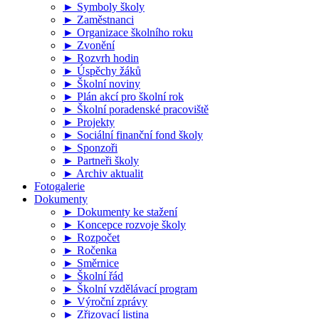
► Symboly školy
► Zaměstnanci
► Organizace školního roku
► Zvonění
► Rozvrh hodin
► Úspěchy žáků
► Školní noviny
► Plán akcí pro školní rok
► Školní poradenské pracoviště
► Projekty
► Sociální finanční fond školy
► Sponzoři
► Partneři školy
► Archiv aktualit
Fotogalerie
Dokumenty
► Dokumenty ke stažení
► Koncepce rozvoje školy
► Rozpočet
► Ročenka
► Směrnice
► Školní řád
► Školní vzdělávací program
► Výroční zprávy
► Zřizovací listina