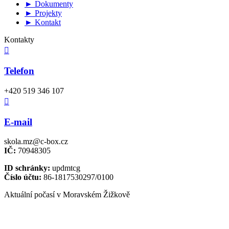
► Dokumenty
► Projekty
► Kontakt
Kontakty

Telefon
+420 519 346 107

E-mail
skola.mz@c-box.cz
IČ:
70948305
ID schránky:
updmtcg
Číslo účtu:
86-1817530297/0100
Aktuální počasí v Moravském Žižkově