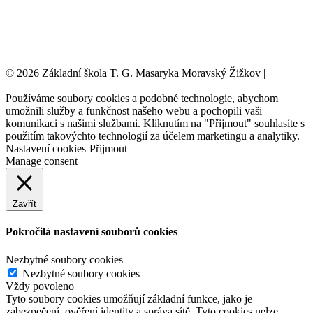
© 2026 Základní škola T. G. Masaryka Moravský Žižkov |
Tvorba
webových stránek:
NET boost
Používáme soubory cookies a podobné technologie, abychom
umožnili služby a funkčnost našeho webu a pochopili vaši
komunikaci s našimi službami. Kliknutím na "Přijmout" souhlasíte s
použitím takovýchto technologií za účelem marketingu a analytiky.
Nastavení cookies
Přijmout
Manage consent
Zavřít
Pokročilá nastavení souborů cookies
Nezbytné soubory cookies
Nezbytné soubory cookies
Vždy povoleno
Tyto soubory cookies umožňují základní funkce, jako je
zabezpečení, ověření identity a správa sítě. Tyto cookies nelze