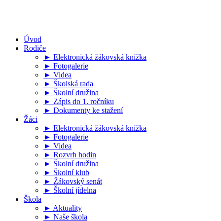
Úvod
Rodiče
► Elektronická žákovská knížka
► Fotogalerie
► Videa
► Školská rada
► Školní družina
► Zápis do 1. ročníku
► Dokumenty ke stažení
Žáci
► Elektronická žákovská knížka
► Fotogalerie
► Videa
► Rozvrh hodin
► Školní družina
► Školní klub
► Žákovský senát
► Školní jídelna
Škola
► Aktuality
► Naše škola