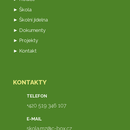
► Škola
► Školní jídelna
► Dokumenty
► Projekty
► Kontakt
KONTAKTY
TELEFON
+420 519 346 107
E-MAIL
skola.mz@c-box.cz