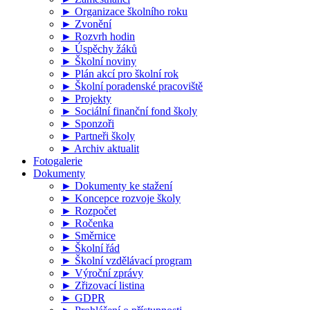
► Organizace školního roku
► Zvonění
► Rozvrh hodin
► Úspěchy žáků
► Školní noviny
► Plán akcí pro školní rok
► Školní poradenské pracoviště
► Projekty
► Sociální finanční fond školy
► Sponzoři
► Partneři školy
► Archiv aktualit
Fotogalerie
Dokumenty
► Dokumenty ke stažení
► Koncepce rozvoje školy
► Rozpočet
► Ročenka
► Směrnice
► Školní řád
► Školní vzdělávací program
► Výroční zprávy
► Zřizovací listina
► GDPR