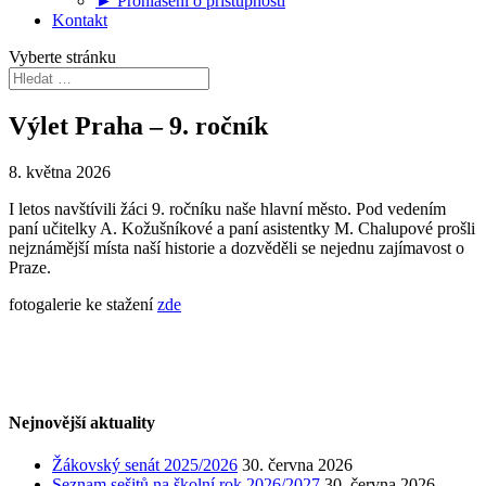
► Prohlášení o přístupnosti
Kontakt
Vyberte stránku
Výlet Praha – 9. ročník
8. května 2026
I letos navštívili žáci 9. ročníku naše hlavní město. Pod vedením
paní učitelky A. Kožušníkové a paní asistentky M. Chalupové prošli
nejznámější místa naší historie a dozvěděli se nejednu zajímavost o
Praze.
fotogalerie ke stažení
zde
Nejnovější aktuality
Žákovský senát 2025/2026
30. června 2026
Seznam sešitů na školní rok 2026/2027
30. června 2026