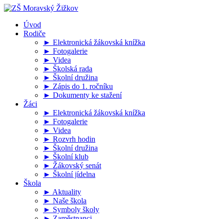
Úvod
Rodiče
► Elektronická žákovská knížka
► Fotogalerie
► Videa
► Školská rada
► Školní družina
► Zápis do 1. ročníku
► Dokumenty ke stažení
Žáci
► Elektronická žákovská knížka
► Fotogalerie
► Videa
► Rozvrh hodin
► Školní družina
► Školní klub
► Žákovský senát
► Školní jídelna
Škola
► Aktuality
► Naše škola
► Symboly školy
► Zaměstnanci