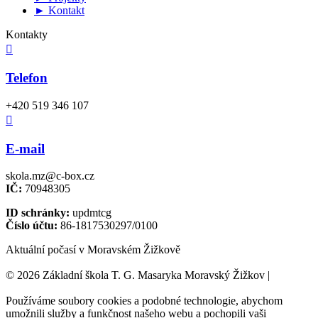
► Kontakt
Kontakty

Telefon
+420 519 346 107

E-mail
skola.mz@c-box.cz
IČ:
70948305
ID schránky:
updmtcg
Číslo účtu:
86-1817530297/0100
Aktuální počasí v Moravském Žižkově
© 2026 Základní škola T. G. Masaryka Moravský Žižkov |
Tvorba
webových stránek:
NET boost
Používáme soubory cookies a podobné technologie, abychom
umožnili služby a funkčnost našeho webu a pochopili vaši