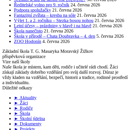
Ředitelské volno pro 9. ročník
24. června 2026
Podpora spolužačky
21. června 2026
Fantazijní zvířata – kresba na sóle
21. června 2026
Výlet 1. a 2. ročníku – Stezka bosou nohou
21. června 2026
Letní účesy – prázdniny v hlavě i na hlavě
21. června 2026
Škola nanečisto
21. června 2026
Škola v přírodě – Chata Doubravka – 4. den
5. června 2026
ZOO Hodonín
4. června 2026
Základní škola T. G. Masaryka Moravský Žižkov
příspěvková organizace
Vize naší školy
Naše škola je místem, kam děti, rodiče i učitelé rádi chodí. Žáci
získají základy dobrého vzdělání pro svůj další rozvoj. Důraz je
vždy kladen na vzdělání, bezpečí, historii a tradice, rodinné prostředí
a individualitu.
Důležité odkazy
► Aktuality
► Žáci
► Rodiče
► Škola
► Školní jídelna
► Dokumenty
► Projekty