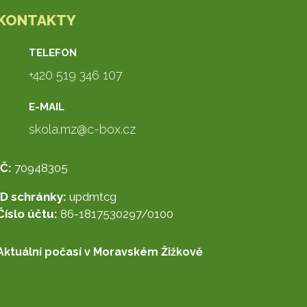
KONTAKTY
TELEFON
+420 519 346 107
E-MAIL
skola.mz@c-box.cz
IČ:
70948305
ID schránky:
updmtcg
Číslo účtu:
86-1817530297/0100
Aktuální počasí v Moravském Žižkově