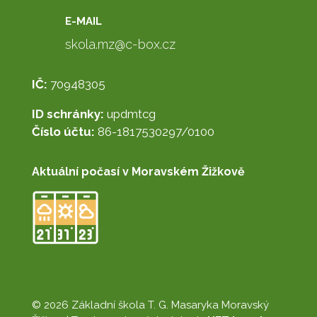
E-MAIL
skola.mz@c-box.cz
IČ:
70948305
ID schránky:
updmtcg
Číslo účtu:
86-1817530297/0100
Aktuální počasí v Moravském Žižkově
© 2026 Základní škola T. G. Masaryka Moravský