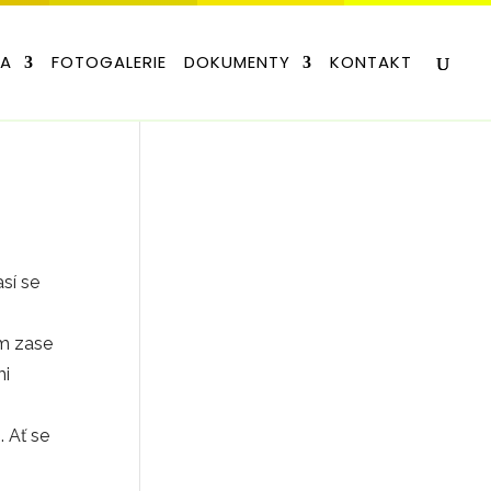
LA
FOTOGALERIE
DOKUMENTY
KONTAKT
así se
ám zase
mi
. Ať se