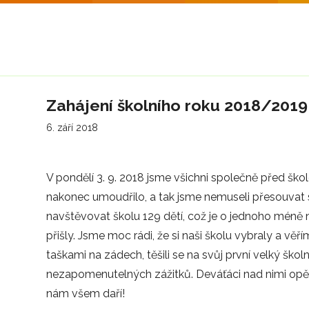
Zahájení školního roku 2018/2019
6. září 2018
V pondělí 3. 9. 2018 jsme všichni společně před škol
nakonec umoudřilo, a tak jsme nemuseli přesouvat 
navštěvovat školu 129 dětí, což je o jednoho méně n
přišly. Jsme moc rádi, že si naši školu vybraly a věří
taškami na zádech, těšili se na svůj první velký školn
nezapomenutelných zážitků. Deváťáci nad nimi opět 
nám všem daří!