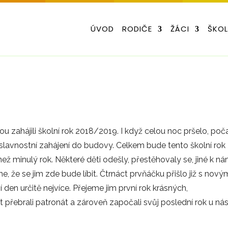
ÚVOD
RODIČE
ŽÁCI
ŠKO
ou zahájili školní rok 2018/2019. I když celou noc pršelo, poč
slavnostní zahájení do budovy. Celkem bude tento školní rok
ež minulý rok. Některé děti odešly, přestěhovaly se, jiné k n
me, že se jim zde bude líbit. Čtrnáct prvňáčku přišlo již s nový
í den určitě nejvíce. Přejeme jim první rok krásných,
přebrali patronát a zároveň započali svůj poslední rok u nás