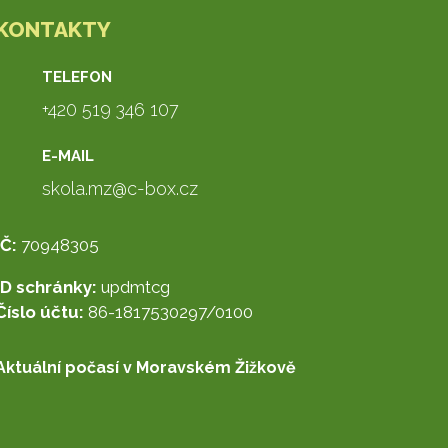
KONTAKTY
TELEFON
+420 519 346 107
E-MAIL
skola.mz@c-box.cz
IČ:
70948305
ID schránky:
updmtcg
Číslo účtu:
86-1817530297/0100
Aktuální počasí v Moravském Žižkově