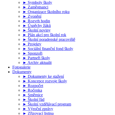
► Symboly školy
► Zaměstnanci
► Organizace školního roku
► Zvonění
► Rozvrh hodin
► Úspěchy žáků
► Školní noviny
► Plán akcí pro školní rok
► Školní poradenské pracoviště
► Projekty
► Sociální finanční fond školy
► Sponzoři
► Partneři školy
► Archiv aktualit
Fotogalerie
Dokumenty
► Dokumenty ke stažení
► Koncepce rozvoje školy
► Rozpočet
► Ročenka
► Směrnice
► Školní řád
► Školní vzdělávací program
► Výroční zprávy
► Zřizovací listina