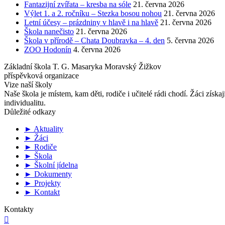
Fantazijní zvířata – kresba na sóle
21. června 2026
Výlet 1. a 2. ročníku – Stezka bosou nohou
21. června 2026
Letní účesy – prázdniny v hlavě i na hlavě
21. června 2026
Škola nanečisto
21. června 2026
Škola v přírodě – Chata Doubravka – 4. den
5. června 2026
ZOO Hodonín
4. června 2026
Základní škola T. G. Masaryka Moravský Žižkov
příspěvková organizace
Vize naší školy
Naše škola je místem, kam děti, rodiče i učitelé rádi chodí. Žáci získa
individualitu.
Důležité odkazy
► Aktuality
► Žáci
► Rodiče
► Škola
► Školní jídelna
► Dokumenty
► Projekty
► Kontakt
Kontakty
