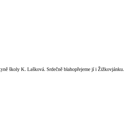
yně školy K. Lašková. Srdečně blahopřejeme jí i Žižkovjánku.