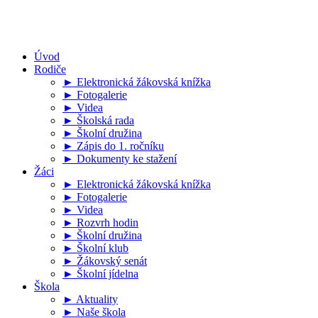
Úvod
Rodiče
► Elektronická žákovská knížka
► Fotogalerie
► Videa
► Školská rada
► Školní družina
► Zápis do 1. ročníku
► Dokumenty ke stažení
Žáci
► Elektronická žákovská knížka
► Fotogalerie
► Videa
► Rozvrh hodin
► Školní družina
► Školní klub
► Žákovský senát
► Školní jídelna
Škola
► Aktuality
► Naše škola