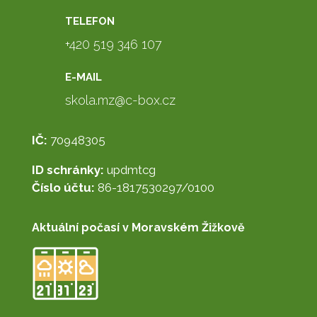
TELEFON
+420 519 346 107
E-MAIL
skola.mz@c-box.cz
IČ:
70948305
ID schránky:
updmtcg
Číslo účtu:
86-1817530297/0100
Aktuální počasí v Moravském Žižkově