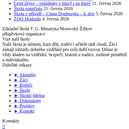
Letní účesy – prázdniny v hlavě i na hlavě
21. června 2026
Škola nanečisto
21. června 2026
Škola v přírodě – Chata Doubravka – 4. den
5. června 2026
ZOO Hodonín
4. června 2026
Základní škola T. G. Masaryka Moravský Žižkov
příspěvková organizace
Vize naší školy
Naše škola je místem, kam děti, rodiče i učitelé rádi chodí. Žáci
získají základy dobrého vzdělání pro svůj další rozvoj. Důraz je
vždy kladen na vzdělání, bezpečí, historii a tradice, rodinné prostředí
a individualitu.
Důležité odkazy
► Aktuality
► Žáci
► Rodiče
► Škola
► Školní jídelna
► Dokumenty
► Projekty
► Kontakt
Kontakty
