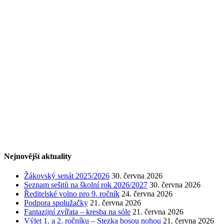
Nejnovější aktuality
Žákovský senát 2025/2026
30. června 2026
Seznam sešitů na školní rok 2026/2027
30. června 2026
Ředitelské volno pro 9. ročník
24. června 2026
Podpora spolužačky
21. června 2026
Fantazijní zvířata – kresba na sóle
21. června 2026
Výlet 1. a 2. ročníku – Stezka bosou nohou
21. června 2026