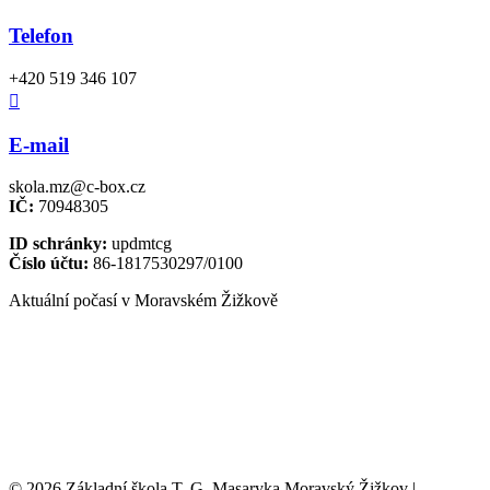
Telefon
+420 519 346 107

E-mail
skola.mz@c-box.cz
IČ:
70948305
ID schránky:
updmtcg
Číslo účtu:
86-1817530297/0100
Aktuální počasí v Moravském Žižkově
© 2026 Základní škola T. G. Masaryka Moravský Žižkov |
Tvorba