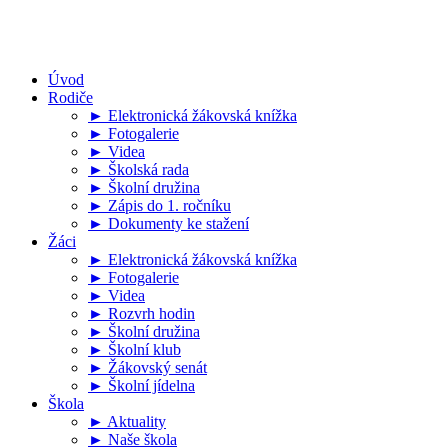
Úvod
Rodiče
► Elektronická žákovská knížka
► Fotogalerie
► Videa
► Školská rada
► Školní družina
► Zápis do 1. ročníku
► Dokumenty ke stažení
Žáci
► Elektronická žákovská knížka
► Fotogalerie
► Videa
► Rozvrh hodin
► Školní družina
► Školní klub
► Žákovský senát
► Školní jídelna
Škola
► Aktuality
► Naše škola