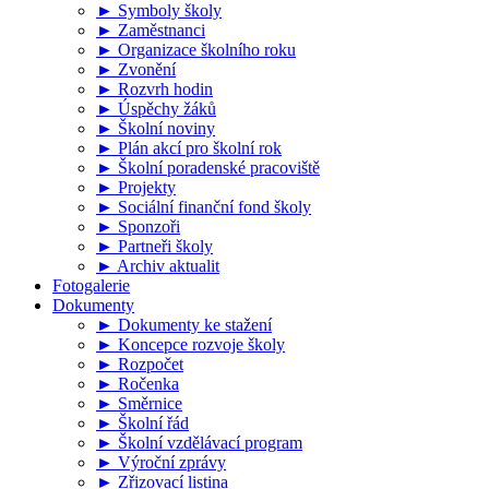
► Symboly školy
► Zaměstnanci
► Organizace školního roku
► Zvonění
► Rozvrh hodin
► Úspěchy žáků
► Školní noviny
► Plán akcí pro školní rok
► Školní poradenské pracoviště
► Projekty
► Sociální finanční fond školy
► Sponzoři
► Partneři školy
► Archiv aktualit
Fotogalerie
Dokumenty
► Dokumenty ke stažení
► Koncepce rozvoje školy
► Rozpočet
► Ročenka
► Směrnice
► Školní řád
► Školní vzdělávací program
► Výroční zprávy
► Zřizovací listina