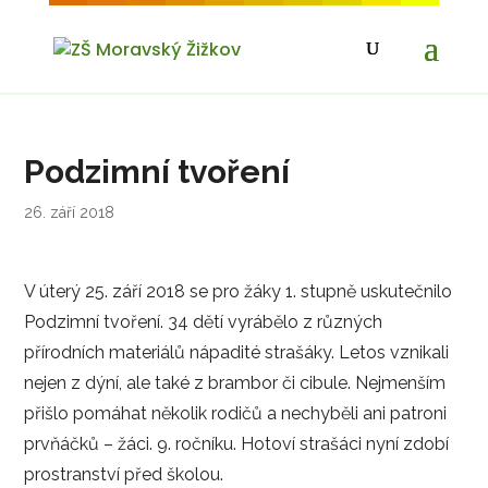
Podzimní tvoření
26. září 2018
V úterý 25. září 2018 se pro žáky 1. stupně uskutečnilo
Podzimní tvoření. 34 dětí vyrábělo z různých
přírodních materiálů nápadité strašáky. Letos vznikali
nejen z dýní, ale také z brambor či cibule. Nejmenším
přišlo pomáhat několik rodičů a nechyběli ani patroni
prvňáčků – žáci. 9. ročníku. Hotoví strašáci nyní zdobí
prostranství před školou.