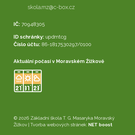
skola.mz@c-box.cz
IČ:
70948305
ID schránky:
updmtcg
Číslo účtu:
86-1817530297/0100
Aktuální počasí v Moravském Žižkově
© 2026 Základní škola T. G. Masaryka Moravský
Žižkov |
Tvorba webových stránek:
NET boost