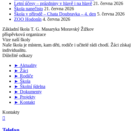
Letní účesy – prázdniny v hlavě i na hlavě
21. června 2026
Škola nanečisto
21. června 2026
Škola v přírodě – Chata Doubravka – 4. den
5. června 2026
ZOO Hodonín
4. června 2026
Základní škola T. G. Masaryka Moravský Žižkov
příspěvková organizace
Vize naší školy
Naše škola je místem, kam děti, rodiče i učitelé rádi chodí. Žáci získa
individualitu.
Důležité odkazy
► Aktuality
► Žáci
► Rodiče
► Škola
► Školní jídelna
► Dokumenty
► Projekty
► Kontakt
Kontakty

Telefon