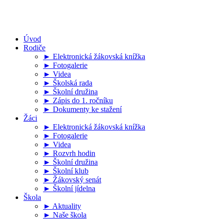
Úvod
Rodiče
► Elektronická žákovská knížka
► Fotogalerie
► Videa
► Školská rada
► Školní družina
► Zápis do 1. ročníku
► Dokumenty ke stažení
Žáci
► Elektronická žákovská knížka
► Fotogalerie
► Videa
► Rozvrh hodin
► Školní družina
► Školní klub
► Žákovský senát
► Školní jídelna
Škola
► Aktuality
► Naše škola