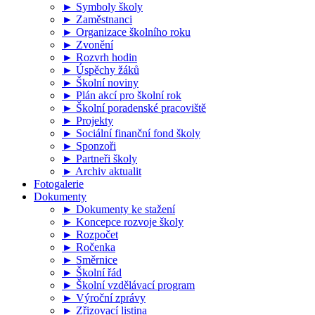
► Symboly školy
► Zaměstnanci
► Organizace školního roku
► Zvonění
► Rozvrh hodin
► Úspěchy žáků
► Školní noviny
► Plán akcí pro školní rok
► Školní poradenské pracoviště
► Projekty
► Sociální finanční fond školy
► Sponzoři
► Partneři školy
► Archiv aktualit
Fotogalerie
Dokumenty
► Dokumenty ke stažení
► Koncepce rozvoje školy
► Rozpočet
► Ročenka
► Směrnice
► Školní řád
► Školní vzdělávací program
► Výroční zprávy
► Zřizovací listina