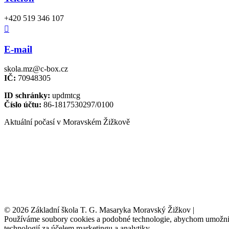
+420 519 346 107

E-mail
skola.mz@c-box.cz
IČ:
70948305
ID schránky:
updmtcg
Číslo účtu:
86-1817530297/0100
Aktuální počasí v Moravském Žižkově
© 2026 Základní škola T. G. Masaryka Moravský Žižkov |
Tvorba w
Používáme soubory cookies a podobné technologie, abychom umožnili 
technologií za účelem marketingu a analytiky.