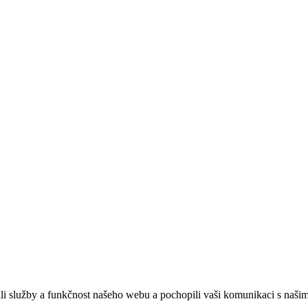
ebových stránek:
NET boost
služby a funkčnost našeho webu a pochopili vaši komunikaci s našimi