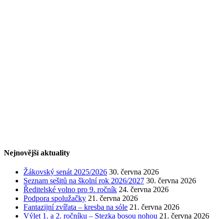
Nejnovější aktuality
Žákovský senát 2025/2026
30. června 2026
Seznam sešitů na školní rok 2026/2027
30. června 2026
Ředitelské volno pro 9. ročník
24. června 2026
Podpora spolužačky
21. června 2026
Fantazijní zvířata – kresba na sóle
21. června 2026
Výlet 1. a 2. ročníku – Stezka bosou nohou
21. června 2026