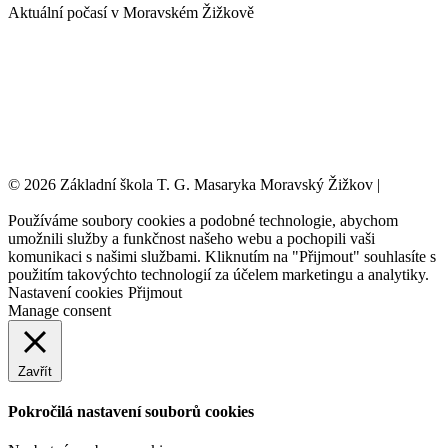
Aktuální počasí v Moravském Žižkově
© 2026 Základní škola T. G. Masaryka Moravský Žižkov |
Tvorba
webových stránek:
NET boost
Používáme soubory cookies a podobné technologie, abychom
umožnili služby a funkčnost našeho webu a pochopili vaši
komunikaci s našimi službami. Kliknutím na "Přijmout" souhlasíte s
použitím takovýchto technologií za účelem marketingu a analytiky.
Nastavení cookies
Přijmout
Manage consent
Zavřít
Pokročilá nastavení souborů cookies