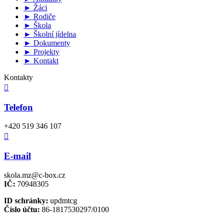
► Žáci
► Rodiče
► Škola
► Školní jídelna
► Dokumenty
► Projekty
► Kontakt
Kontakty

Telefon
+420 519 346 107

E-mail
skola.mz@c-box.cz
IČ:
70948305
ID schránky:
updmtcg
Číslo účtu:
86-1817530297/0100