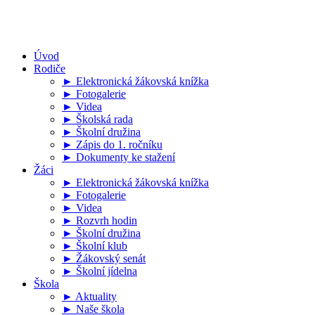
Úvod
Rodiče
► Elektronická žákovská knížka
► Fotogalerie
► Videa
► Školská rada
► Školní družina
► Zápis do 1. ročníku
► Dokumenty ke stažení
Žáci
► Elektronická žákovská knížka
► Fotogalerie
► Videa
► Rozvrh hodin
► Školní družina
► Školní klub
► Žákovský senát
► Školní jídelna
Škola
► Aktuality
► Naše škola