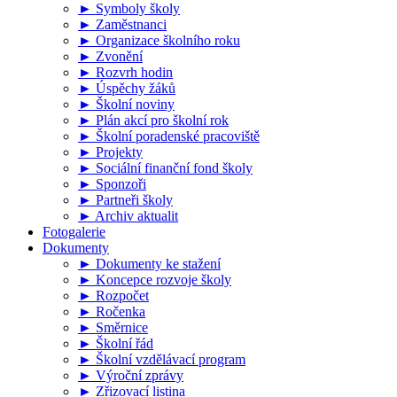
► Symboly školy
► Zaměstnanci
► Organizace školního roku
► Zvonění
► Rozvrh hodin
► Úspěchy žáků
► Školní noviny
► Plán akcí pro školní rok
► Školní poradenské pracoviště
► Projekty
► Sociální finanční fond školy
► Sponzoři
► Partneři školy
► Archiv aktualit
Fotogalerie
Dokumenty
► Dokumenty ke stažení
► Koncepce rozvoje školy
► Rozpočet
► Ročenka
► Směrnice
► Školní řád
► Školní vzdělávací program
► Výroční zprávy
► Zřizovací listina