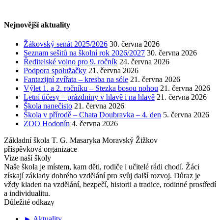
Nejnovější aktuality
Žákovský senát 2025/2026
30. června 2026
Seznam sešitů na školní rok 2026/2027
30. června 2026
Ředitelské volno pro 9. ročník
24. června 2026
Podpora spolužačky
21. června 2026
Fantazijní zvířata – kresba na sóle
21. června 2026
Výlet 1. a 2. ročníku – Stezka bosou nohou
21. června 2026
Letní účesy – prázdniny v hlavě i na hlavě
21. června 2026
Škola nanečisto
21. června 2026
Škola v přírodě – Chata Doubravka – 4. den
5. června 2026
ZOO Hodonín
4. června 2026
Základní škola T. G. Masaryka Moravský Žižkov
příspěvková organizace
Vize naší školy
Naše škola je místem, kam děti, rodiče i učitelé rádi chodí. Žáci
získají základy dobrého vzdělání pro svůj další rozvoj. Důraz je
vždy kladen na vzdělání, bezpečí, historii a tradice, rodinné prostředí
a individualitu.
Důležité odkazy
► Aktuality