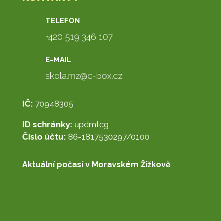
TELEFON
+420 519 346 107
E-MAIL
skola.mz@c-box.cz
IČ:
70948305
ID schránky:
updmtcg
Číslo účtu:
86-1817530297/0100
Aktuální počasí v Moravském Žižkově