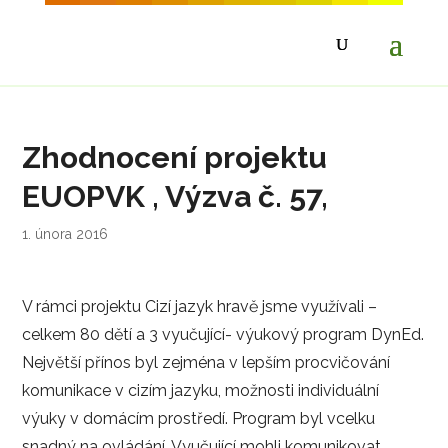
Zhodnocení projektu
EUOPVK , Výzva č. 57,
1. února 2016
V rámci projektu Cizí jazyk hravě jsme využívali –
celkem 80 dětí a 3 vyučující- výukový program DynEd.
Největší přínos byl zejména v lepším procvičování
komunikace v cizím jazyku, možnosti individuální
výuky v domácím prostředí. Program byl vcelku
snadný na ovládání. Vyučující mohli komunikovat