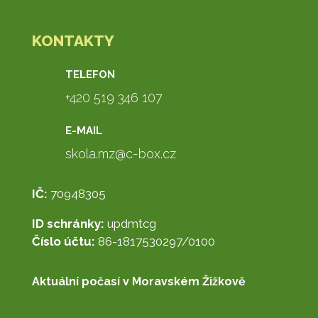
KONTAKTY
TELEFON
+420 519 346 107
E-MAIL
skola.mz@c-box.cz
IČ:
70948305
ID schránky:
updmtcg
Číslo účtu:
86-1817530297/0100
Aktuální počasí v Moravském Žižkově