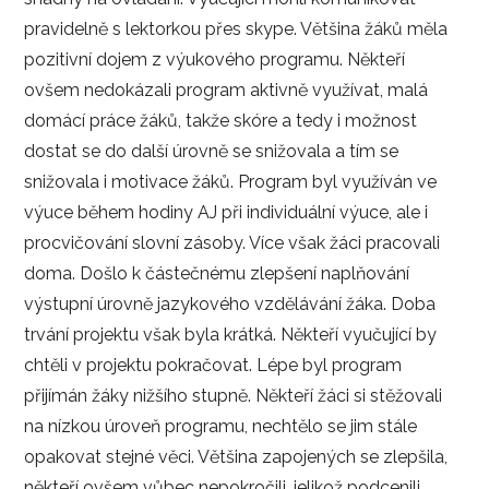
pravidelně s lektorkou přes skype. Většina žáků měla
pozitivní dojem z výukového programu. Někteří
ovšem nedokázali program aktivně využívat, malá
domácí práce žáků, takže skóre a tedy i možnost
dostat se do další úrovně se snižovala a tím se
snižovala i motivace žáků. Program byl využíván ve
výuce během hodiny AJ při individuální výuce, ale i
procvičování slovní zásoby. Více však žáci pracovali
doma. Došlo k částečnému zlepšení naplňování
výstupní úrovně jazykového vzdělávání žáka. Doba
trvání projektu však byla krátká. Někteří vyučující by
chtěli v projektu pokračovat. Lépe byl program
přijímán žáky nižšího stupně. Někteří žáci si stěžovali
na nízkou úroveň programu, nechtělo se jim stále
opakovat stejné věci. Většina zapojených se zlepšila,
někteří ovšem vůbec nepokročili, jelikož podcenili