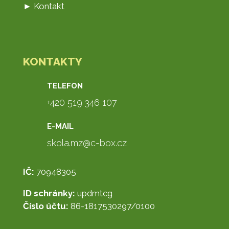
► Kontakt
KONTAKTY
TELEFON
+420 519 346 107
E-MAIL
skola.mz@c-box.cz
IČ:
70948305
ID schránky:
updmtcg
Číslo účtu:
86-1817530297/0100