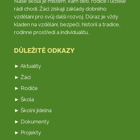
Naše škola je místem, kam děti, rodiče i učitelé
rádi chodí. Žáci získají základy dobrého
vzdělání pro svůj další rozvoj. Důraz je vždy
kladen na vzdělání, bezpečí, historii a tradice,
rodinné prostředí a individualitu.
DŮLEŽITÉ ODKAZY
► Aktuality
► Žáci
► Rodiče
► Škola
► Školní jídelna
► Dokumenty
► Projekty