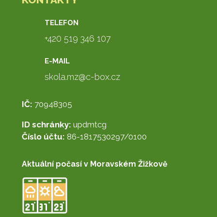
TELEFON
+420 519 346 107
E-MAIL
skola.mz@c-box.cz
IČ:
70948305
ID schránky:
updmtcg
Číslo účtu:
86-1817530297/0100
Aktuální počasí v Moravském Žižkově