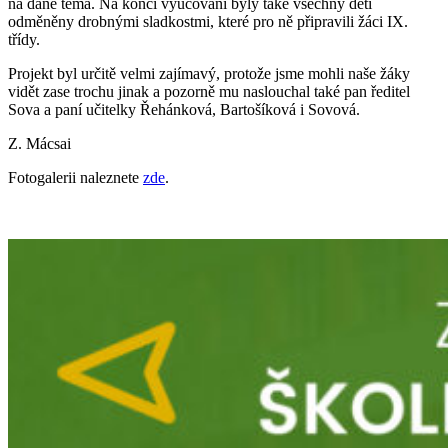
na dané téma. Na konci vyučování byly také všechny děti
odměněny drobnými sladkostmi, které pro ně připravili žáci IX.
třídy.
Projekt byl určitě velmi zajímavý, protože jsme mohli naše žáky
vidět zase trochu jinak a pozorně mu naslouchal také pan ředitel
Sova a paní učitelky Řehánková, Bartošíková i Sovová.
Z. Mácsai
Fotogalerii naleznete
zde
.