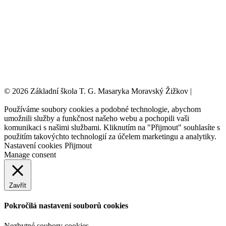
© 2026 Základní škola T. G. Masaryka Moravský Žižkov |
Tvorba
webových stránek:
NET boost
Používáme soubory cookies a podobné technologie, abychom
umožnili služby a funkčnost našeho webu a pochopili vaši
komunikaci s našimi službami. Kliknutím na "Přijmout" souhlasíte s
použitím takovýchto technologií za účelem marketingu a analytiky.
Nastavení cookies
Přijmout
Manage consent
Zavřít
Pokročilá nastavení souborů cookies
Nezbytné soubory cookies