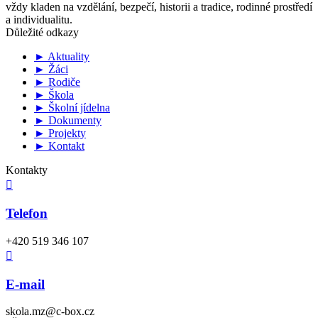
vždy kladen na vzdělání, bezpečí, historii a tradice, rodinné prostředí
a individualitu.
Důležité odkazy
► Aktuality
► Žáci
► Rodiče
► Škola
► Školní jídelna
► Dokumenty
► Projekty
► Kontakt
Kontakty

Telefon
+420 519 346 107

E-mail
skola.mz@c-box.cz