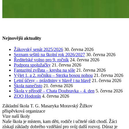
Nejnovější aktuality
Žákovský senát 2025/2026
30. června 2026
Seznam sešitů na školní rok 2026/2027
30. června 2026
Ředitelské volno pro 9. ročník
24. června 2026
Podpora spolužačky
21. června 2026
Fantazijní zvířata – kresba na sóle
21. června 2026
Výlet 1. a 2. ročníku – Stezka bosou nohou
21. června 2026
Letní účesy – prázdniny v hlavě i na hlavě
21. června 2026
Škola nanečisto
21. června 2026
Škola v přírodě – Chata Doubravka – 4. den
5. června 2026
ZOO Hodonín
4. června 2026
Základní škola T. G. Masaryka Moravský Žižkov
příspěvková organizace
Vize naší školy
Naše škola je místem, kam děti, rodiče i učitelé rádi chodí. Žáci
získají základy dobrého vzdělání pro svůj další rozvoj. Důraz je