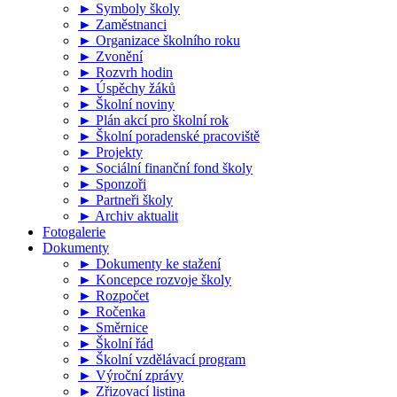
► Symboly školy
► Zaměstnanci
► Organizace školního roku
► Zvonění
► Rozvrh hodin
► Úspěchy žáků
► Školní noviny
► Plán akcí pro školní rok
► Školní poradenské pracoviště
► Projekty
► Sociální finanční fond školy
► Sponzoři
► Partneři školy
► Archiv aktualit
Fotogalerie
Dokumenty
► Dokumenty ke stažení
► Koncepce rozvoje školy
► Rozpočet
► Ročenka
► Směrnice
► Školní řád
► Školní vzdělávací program
► Výroční zprávy
► Zřizovací listina