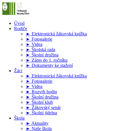
Úvod
Rodiče
► Elektronická žákovská knížka
► Fotogalerie
► Videa
► Školská rada
► Školní družina
► Zápis do 1. ročníku
► Dokumenty ke stažení
Žáci
► Elektronická žákovská knížka
► Fotogalerie
► Videa
► Rozvrh hodin
► Školní družina
► Školní klub
► Žákovský senát
► Školní jídelna
Škola
► Aktuality
► Naše škola