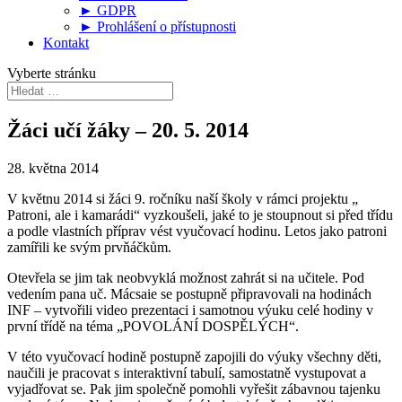
► GDPR
► Prohlášení o přístupnosti
Kontakt
Vyberte stránku
Žáci učí žáky – 20. 5. 2014
28. května 2014
V květnu 2014 si žáci 9. ročníku naší školy v rámci projektu „
Patroni, ale i kamarádi“ vyzkoušeli, jaké to je stoupnout si před třídu
a podle vlastních příprav vést vyučovací hodinu. Letos jako patroni
zamířili ke svým prvňáčkům.
Otevřela se jim tak neobvyklá možnost zahrát si na učitele. Pod
vedením pana uč. Mácsaie se postupně připravovali na hodinách
INF – vytvořili video prezentaci i samotnou výuku celé hodiny v
první třídě na téma „POVOLÁNÍ DOSPĚLÝCH“.
V této vyučovací hodině postupně zapojili do výuky všechny děti,
naučili je pracovat s interaktivní tabulí, samostatně vystupovat a
vyjadřovat se. Pak jim společně pomohli vyřešit zábavnou tajenku