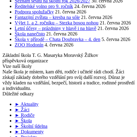
Seznam sešitů na školní rok 2026/2027
30. června 2026
Ředitelské volno pro 9. ročník
24. června 2026
Podpora spolužačky
21. června 2026
Fantazijní zvířata – kresba na sóle
21. června 2026
Výlet 1. a 2. ročníku – Stezka bosou nohou
21. června 2026
Letní účesy – prázdniny v hlavě i na hlavě
21. června 2026
Škola nanečisto
21. června 2026
Škola v přírodě – Chata Doubravka – 4. den
5. června 2026
ZOO Hodonín
4. června 2026
Základní škola T. G. Masaryka Moravský Žižkov
příspěvková organizace
Vize naší školy
Naše škola je místem, kam děti, rodiče i učitelé rádi chodí. Žáci
získají základy dobrého vzdělání pro svůj další rozvoj. Důraz je
vždy kladen na vzdělání, bezpečí, historii a tradice, rodinné prostředí
a individualitu.
Důležité odkazy
► Aktuality
► Žáci
► Rodiče
► Škola
► Školní jídelna
► Dokumenty