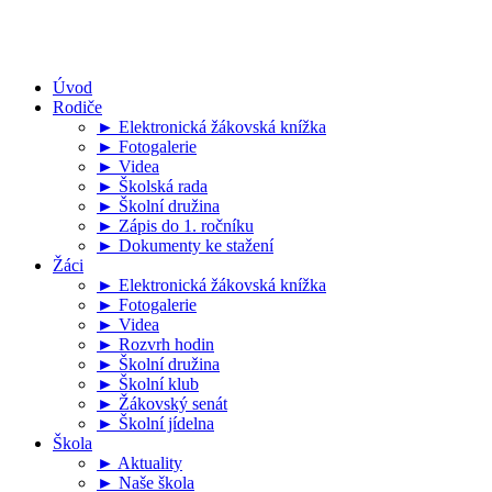
Úvod
Rodiče
► Elektronická žákovská knížka
► Fotogalerie
► Videa
► Školská rada
► Školní družina
► Zápis do 1. ročníku
► Dokumenty ke stažení
Žáci
► Elektronická žákovská knížka
► Fotogalerie
► Videa
► Rozvrh hodin
► Školní družina
► Školní klub
► Žákovský senát
► Školní jídelna
Škola
► Aktuality
► Naše škola