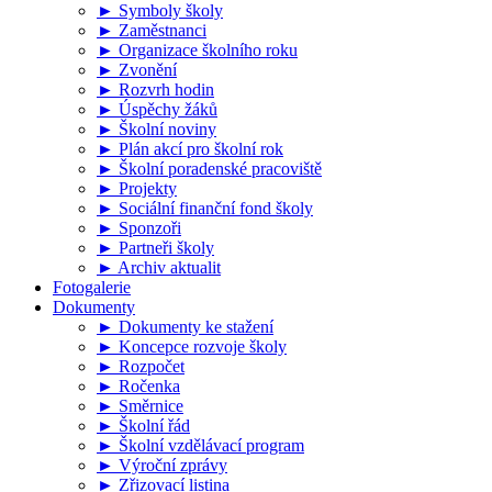
► Symboly školy
► Zaměstnanci
► Organizace školního roku
► Zvonění
► Rozvrh hodin
► Úspěchy žáků
► Školní noviny
► Plán akcí pro školní rok
► Školní poradenské pracoviště
► Projekty
► Sociální finanční fond školy
► Sponzoři
► Partneři školy
► Archiv aktualit
Fotogalerie
Dokumenty
► Dokumenty ke stažení
► Koncepce rozvoje školy
► Rozpočet
► Ročenka
► Směrnice
► Školní řád
► Školní vzdělávací program
► Výroční zprávy
► Zřizovací listina