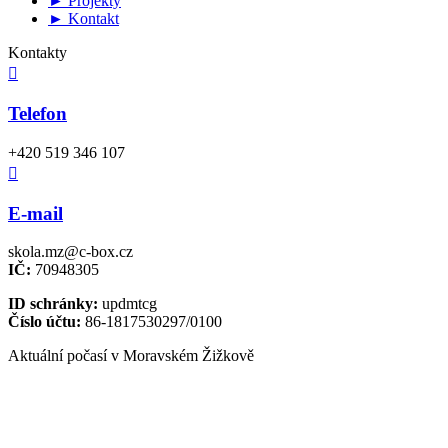
► Projekty
► Kontakt
Kontakty

Telefon
+420 519 346 107

E-mail
skola.mz@c-box.cz
IČ:
70948305
ID schránky:
updmtcg
Číslo účtu:
86-1817530297/0100
Aktuální počasí v Moravském Žižkově