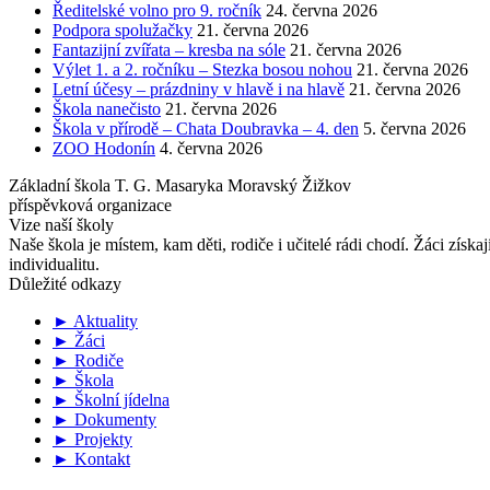
Ředitelské volno pro 9. ročník
24. června 2026
Podpora spolužačky
21. června 2026
Fantazijní zvířata – kresba na sóle
21. června 2026
Výlet 1. a 2. ročníku – Stezka bosou nohou
21. června 2026
Letní účesy – prázdniny v hlavě i na hlavě
21. června 2026
Škola nanečisto
21. června 2026
Škola v přírodě – Chata Doubravka – 4. den
5. června 2026
ZOO Hodonín
4. června 2026
Základní škola T. G. Masaryka Moravský Žižkov
příspěvková organizace
Vize naší školy
Naše škola je místem, kam děti, rodiče i učitelé rádi chodí. Žáci získa
individualitu.
Důležité odkazy
► Aktuality
► Žáci
► Rodiče
► Škola
► Školní jídelna
► Dokumenty
► Projekty
► Kontakt