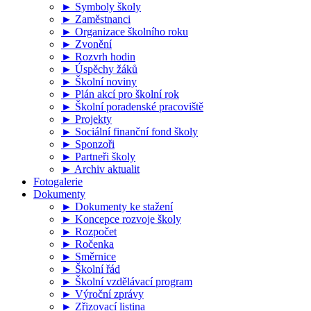
► Symboly školy
► Zaměstnanci
► Organizace školního roku
► Zvonění
► Rozvrh hodin
► Úspěchy žáků
► Školní noviny
► Plán akcí pro školní rok
► Školní poradenské pracoviště
► Projekty
► Sociální finanční fond školy
► Sponzoři
► Partneři školy
► Archiv aktualit
Fotogalerie
Dokumenty
► Dokumenty ke stažení
► Koncepce rozvoje školy
► Rozpočet
► Ročenka
► Směrnice
► Školní řád
► Školní vzdělávací program
► Výroční zprávy
► Zřizovací listina