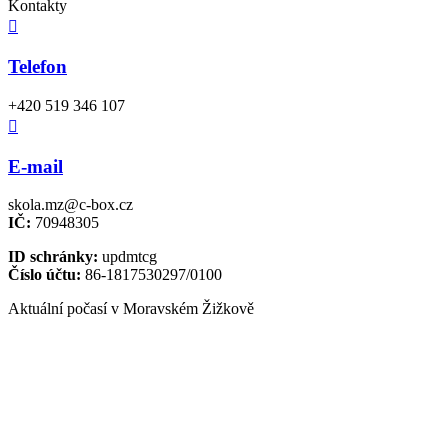
Kontakty

Telefon
+420 519 346 107

E-mail
skola.mz@c-box.cz
IČ:
70948305
ID schránky:
updmtcg
Číslo účtu:
86-1817530297/0100
Aktuální počasí v Moravském Žižkově