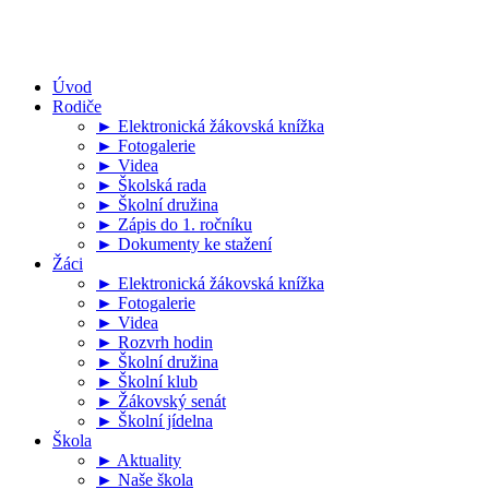
Úvod
Rodiče
► Elektronická žákovská knížka
► Fotogalerie
► Videa
► Školská rada
► Školní družina
► Zápis do 1. ročníku
► Dokumenty ke stažení
Žáci
► Elektronická žákovská knížka
► Fotogalerie
► Videa
► Rozvrh hodin
► Školní družina
► Školní klub
► Žákovský senát
► Školní jídelna
Škola
► Aktuality
► Naše škola