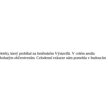
letrh), který probíhal na brněnském Výstavišti. V celém areálu
s bohatým občerstvením. Celodenní exkurze nám pomohla v budoucím