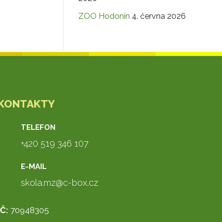
ZOO Hodonín
4. června 2026
KONTAKTY
TELEFON
+420 519 346 107
E-MAIL
skola.mz@c-box.cz
IČ:
70948305