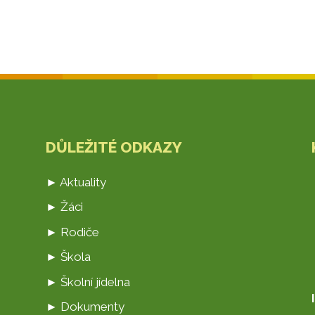
DŮLEŽITÉ ODKAZY
► Aktuality
► Žáci
► Rodiče
► Škola
► Školní jídelna
► Dokumenty