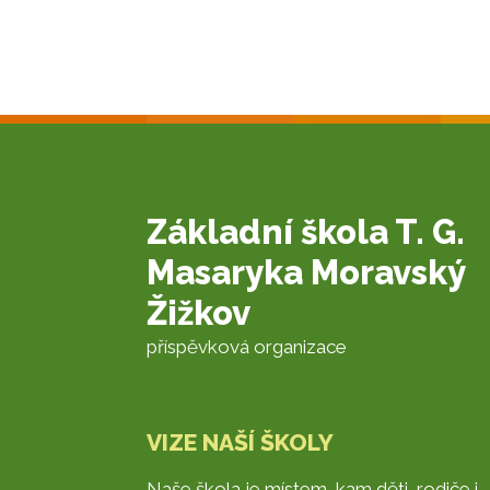
Základní škola T. G.
Masaryka Moravský
Žižkov
příspěvková organizace
VIZE NAŠÍ ŠKOLY
Naše škola je místem, kam děti, rodiče i