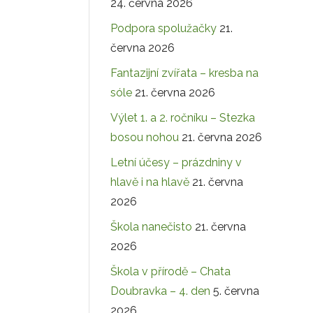
24. června 2026
Podpora spolužačky
21.
června 2026
Fantazijní zvířata – kresba na
sóle
21. června 2026
Výlet 1. a 2. ročníku – Stezka
bosou nohou
21. června 2026
Letní účesy – prázdniny v
hlavě i na hlavě
21. června
2026
Škola nanečisto
21. června
2026
Škola v přírodě – Chata
Doubravka – 4. den
5. června
2026