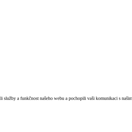
ebových stránek:
NET boost
služby a funkčnost našeho webu a pochopili vaši komunikaci s našimi