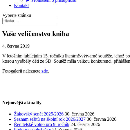
► Prohlášení o přístupnosti
Kontakt
Vyberte stránku
Vaše veličenstvo kniha
4. června 2019
V letošním jubilejním 15. ročníku literárně-výtvarné soutěže, jehož 
kterou vyráběly děti ze ŠD. Soutěž měla velkou konkurenci, přihlášeno 
Fotogalerii naleznete
zde
.
Nejnovější aktuality
Žákovský senát 2025/2026
30. června 2026
Seznam sešitů na školní rok 2026/2027
30. června 2026
Ředitelské volno pro 9. ročník
24. června 2026
Podpora spolužačky
21. června 2026