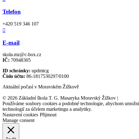
Telefon
+420 519 346 107

E-mail
skola.mz@c-box.cz
IČ:
70948305
ID schránky:
updmtcg
Číslo účtu:
86-1817530297/0100
Aktuální počasí v Moravském Žižkově
© 2026 Základní škola T. G. Masaryka Moravský Žižkov |
Tvorba w
Používáme soubory cookies a podobné technologie, abychom umožnili 
technologií za účelem marketingu a analytiky.
Nastavení cookies
Přijmout
Manage consent