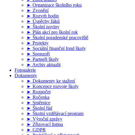
► Organizace školního roku
► Zvonění
► Rozvrh hodin
► Úspěchy žáků
► Školní noviny
► Plán akcí pro školní rok
► Školní poradenské pracoviště
► Projekty
► Sociální finanční fond školy
► Sponzoři
► Partneři školy
► Archiv aktualit
Fotogalerie
Dokumenty
► Dokumenty ke stažení
► Koncepce rozvoje školy
► Rozpočet
► Ročenka
► Směrnice
► Školní řád
► Školní vzdělávací program
► Výroční zprávy
► Zřizovací listina
► GDPR