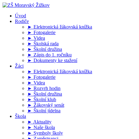
Úvod
Rodiče
► Elektronická žákovská knížka
► Fotogalerie
► Videa
► Školská rada
► Školní družina
► Zápis do 1. ročníku
► Dokumenty ke stažení
Žáci
► Elektronická žákovská knížka
► Fotogalerie
► Videa
► Rozvrh hodin
► Školní družina
► Školní klub
► Žákovský senát
► Školní jídelna
Škola
► Aktuality
► Naše škola
► Symboly školy
► Zaměstnanci