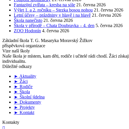
Fantazijní zvířata – kresba na sóle
21. června 2026
Výlet 1. a 2. ročníku – Stezka bosou nohou
21. června 2026
Letní účesy – prázdniny v hlavě i na hlavě
21. června 2026
Škola nanečisto
21. června 2026
Škola v přírodě – Chata Doubravka – 4. den
5. června 2026
ZOO Hodonín
4. června 2026
Základní škola T. G. Masaryka Moravský Žižkov
příspěvková organizace
Vize naší školy
Naše škola je místem, kam děti, rodiče i učitelé rádi chodí. Žáci získa
individualitu.
Důležité odkazy
► Aktuality
► Žáci
► Rodiče
► Škola
► Školní jídelna
► Dokumenty
► Projekty
► Kontakt
Kontakty
