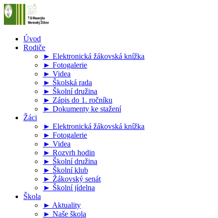
Úvod
Rodiče
► Elektronická žákovská knížka
► Fotogalerie
► Videa
► Školská rada
► Školní družina
► Zápis do 1. ročníku
► Dokumenty ke stažení
Žáci
► Elektronická žákovská knížka
► Fotogalerie
► Videa
► Rozvrh hodin
► Školní družina
► Školní klub
► Žákovský senát
► Školní jídelna
Škola
► Aktuality
► Naše škola