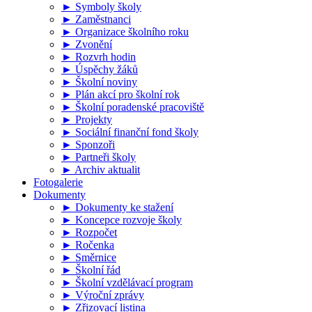
► Symboly školy
► Zaměstnanci
► Organizace školního roku
► Zvonění
► Rozvrh hodin
► Úspěchy žáků
► Školní noviny
► Plán akcí pro školní rok
► Školní poradenské pracoviště
► Projekty
► Sociální finanční fond školy
► Sponzoři
► Partneři školy
► Archiv aktualit
Fotogalerie
Dokumenty
► Dokumenty ke stažení
► Koncepce rozvoje školy
► Rozpočet
► Ročenka
► Směrnice
► Školní řád
► Školní vzdělávací program
► Výroční zprávy
► Zřizovací listina