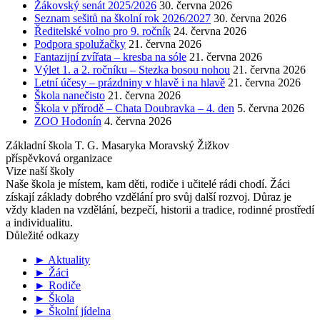
Žákovský senát 2025/2026
30. června 2026
Seznam sešitů na školní rok 2026/2027
30. června 2026
Ředitelské volno pro 9. ročník
24. června 2026
Podpora spolužačky
21. června 2026
Fantazijní zvířata – kresba na sóle
21. června 2026
Výlet 1. a 2. ročníku – Stezka bosou nohou
21. června 2026
Letní účesy – prázdniny v hlavě i na hlavě
21. června 2026
Škola nanečisto
21. června 2026
Škola v přírodě – Chata Doubravka – 4. den
5. června 2026
ZOO Hodonín
4. června 2026
Základní škola T. G. Masaryka Moravský Žižkov
příspěvková organizace
Vize naší školy
Naše škola je místem, kam děti, rodiče i učitelé rádi chodí. Žáci
získají základy dobrého vzdělání pro svůj další rozvoj. Důraz je
vždy kladen na vzdělání, bezpečí, historii a tradice, rodinné prostředí
a individualitu.
Důležité odkazy
► Aktuality
► Žáci
► Rodiče
► Škola
► Školní jídelna