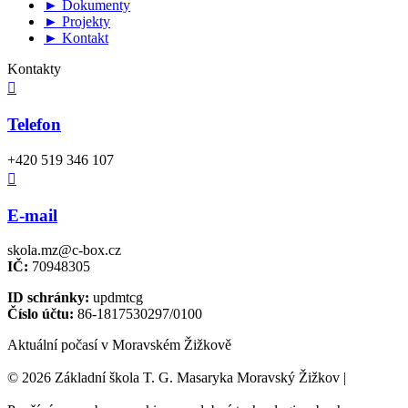
► Dokumenty
► Projekty
► Kontakt
Kontakty

Telefon
+420 519 346 107

E-mail
skola.mz@c-box.cz
IČ:
70948305
ID schránky:
updmtcg
Číslo účtu:
86-1817530297/0100
Aktuální počasí v Moravském Žižkově
© 2026 Základní škola T. G. Masaryka Moravský Žižkov |
Tvorba
webových stránek:
NET boost