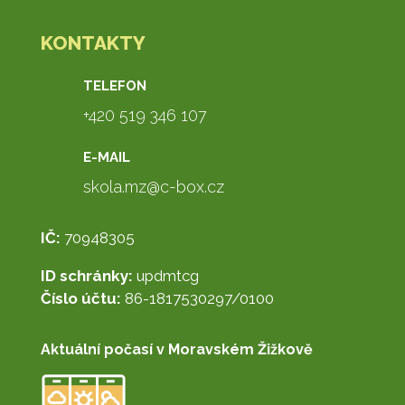
KONTAKTY
TELEFON
+420 519 346 107
E-MAIL
skola.mz@c-box.cz
IČ:
70948305
ID schránky:
updmtcg
Číslo účtu:
86-1817530297/0100
Aktuální počasí v Moravském Žižkově