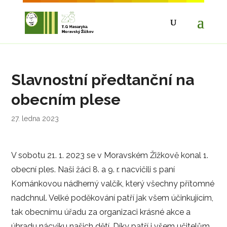
Slavnostní předtanční na
obecním plese
27. ledna 2023
V sobotu 21. 1. 2023 se v Moravském Žižkově konal 1.
obecní ples. Naši žáci 8. a 9. r. nacvičili s paní
Kománkovou nádherný valčík, který všechny přítomné
nadchnul. Velké poděkování patří jak všem účinkujícím,
tak obecnímu úřadu za organizaci krásné akce a
úhradu nácviku našich dětí. Díky patří i všem učitelům,