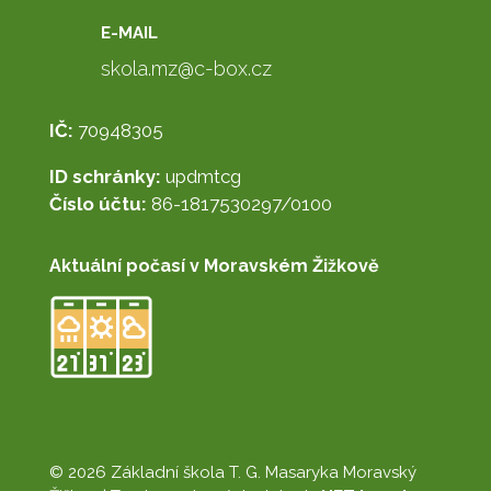
E-MAIL
skola.mz@c-box.cz
IČ:
70948305
ID schránky:
updmtcg
Číslo účtu:
86-1817530297/0100
Aktuální počasí v Moravském Žižkově
© 2026 Základní škola T. G. Masaryka Moravský