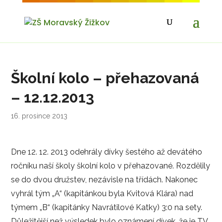
Školní kolo – přehazovaná
– 12.12.2013
16. prosince 2013
Dne 12. 12. 2013 odehrály dívky šestého až devátého
ročníku naší školy školní kolo v přehazované. Rozdělily
se do dvou družstev, nezávisle na třídách. Nakonec
vyhrál tým „A“ (kapitánkou byla Kvitová Klára) nad
týmem „B“ (kapitánky Navrátilové Katky) 3:0 na sety.
Důležitější než výsledek bylo oznámení dívek, že je TV