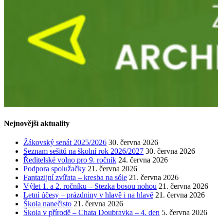
Nejnovější aktuality
Žákovský senát 2025/2026
30. června 2026
Seznam sešitů na školní rok 2026/2027
30. června 2026
Ředitelské volno pro 9. ročník
24. června 2026
Podpora spolužačky
21. června 2026
Fantazijní zvířata – kresba na sóle
21. června 2026
Výlet 1. a 2. ročníku – Stezka bosou nohou
21. června 2026
Letní účesy – prázdniny v hlavě i na hlavě
21. června 2026
Škola nanečisto
21. června 2026
Škola v přírodě – Chata Doubravka – 4. den
5. června 2026