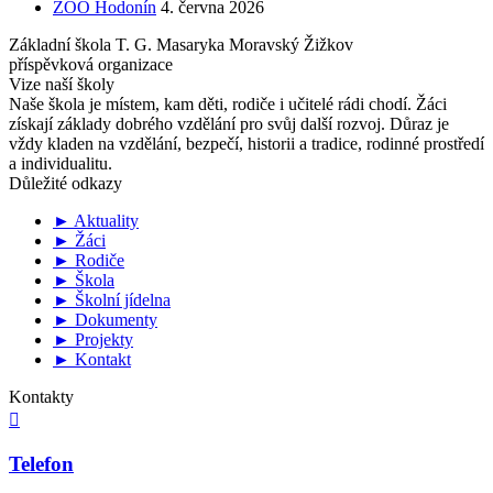
ZOO Hodonín
4. června 2026
Základní škola T. G. Masaryka Moravský Žižkov
příspěvková organizace
Vize naší školy
Naše škola je místem, kam děti, rodiče i učitelé rádi chodí. Žáci
získají základy dobrého vzdělání pro svůj další rozvoj. Důraz je
vždy kladen na vzdělání, bezpečí, historii a tradice, rodinné prostředí
a individualitu.
Důležité odkazy
► Aktuality
► Žáci
► Rodiče
► Škola
► Školní jídelna
► Dokumenty
► Projekty
► Kontakt
Kontakty

Telefon