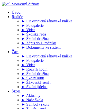
Úvod
Rodiče
► Elektronická žákovská knížka
► Fotogalerie
► Videa
► Školská rada
► Školní družina
► Zápis do 1. ročníku
► Dokumenty ke stažení
Žáci
► Elektronická žákovská knížka
► Fotogalerie
► Videa
► Rozvrh hodin
► Školní družina
► Školní klub
► Žákovský senát
► Školní jídelna
Škola
► Aktuality
► Naše škola
► Symboly školy
► Zaměstnanci