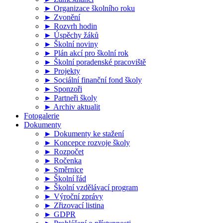
► Organizace školního roku
► Zvonění
► Rozvrh hodin
► Úspěchy žáků
► Školní noviny
► Plán akcí pro školní rok
► Školní poradenské pracoviště
► Projekty
► Sociální finanční fond školy
► Sponzoři
► Partneři školy
► Archiv aktualit
Fotogalerie
Dokumenty
► Dokumenty ke stažení
► Koncepce rozvoje školy
► Rozpočet
► Ročenka
► Směrnice
► Školní řád
► Školní vzdělávací program
► Výroční zprávy
► Zřizovací listina
► GDPR