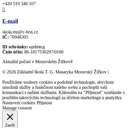
+420 519 346 107

E-mail
skola.mz@c-box.cz
IČ:
70948305
ID schránky:
updmtcg
Číslo účtu:
86-1817530297/0100
Aktuální počasí v Moravském Žižkově
© 2026 Základní škola T. G. Masaryka Moravský Žižkov |
Tvorba
webových stránek:
NET boost
Používáme soubory cookies a podobné technologie, abychom
umožnili služby a funkčnost našeho webu a pochopili vaši
komunikaci s našimi službami. Kliknutím na "Přijmout" souhlasíte s
použitím takovýchto technologií za účelem marketingu a analytiky.
Nastavení cookies
Přijmout
Manage consent
Zavřít