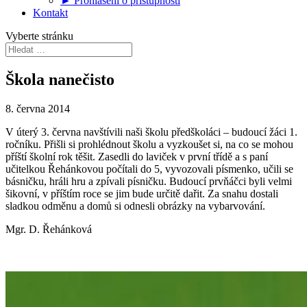
► Prohlášení o přístupnosti
Kontakt
Vyberte stránku
Škola nanečisto
8. června 2014
V úterý 3. června navštívili naši školu předškoláci – budoucí žáci 1.
ročníku. Přišli si prohlédnout školu a vyzkoušet si, na co se mohou
příští školní rok těšit. Zasedli do laviček v první třídě a s paní
učitelkou Řehánkovou počítali do 5, vyvozovali písmenko, učili se
básničku, hráli hru a zpívali písničku. Budoucí prvňáčci byli velmi
šikovní, v příštím roce se jim bude určitě dařit. Za snahu dostali
sladkou odměnu a domů si odnesli obrázky na vybarvování.
Mgr. D. Řehánková