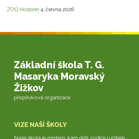
ZOO Hodonín
4. června 2026
Základní škola T. G.
Masaryka Moravský
Žižkov
příspěvková organizace
VIZE NAŠÍ ŠKOLY
Naše škola je místem, kam děti, rodiče i učitelé