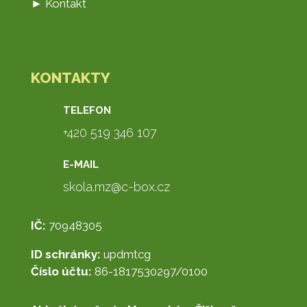
► Kontakt
KONTAKTY
TELEFON
+420 519 346 107
E-MAIL
skola.mz@c-box.cz
IČ:
70948305
ID schránky:
updmtcg
Číslo účtu:
86-1817530297/0100