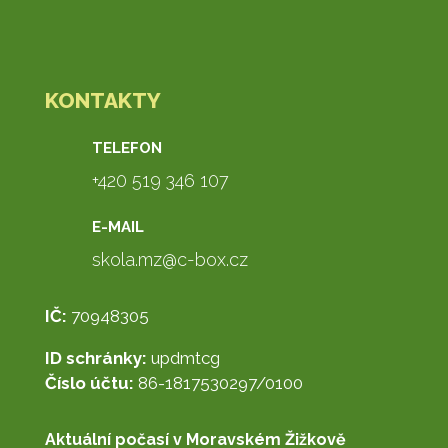
KONTAKTY
TELEFON
+420 519 346 107
E-MAIL
skola.mz@c-box.cz
IČ:
70948305
ID schránky:
updmtcg
Číslo účtu:
86-1817530297/0100
Aktuální počasí v Moravském Žižkově