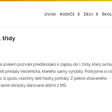
ÚVOD
RODIČE
ŽÁCI
ŠKO
 třídy
a účelem pozvání předškoláků k zápisu do I. třídy, který se b
i předaly Večerníčka, kterého samy vyrobily. Poté jsme si vš
nec si spolu všechny děti hezky pohrály. Z pěkně stráveného
krásné obrázky darované dětmi z MŠ.