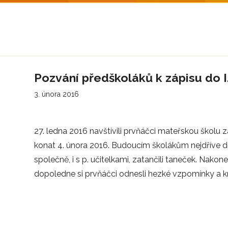
Pozvání předškoláků k zápisu do I.
3. února 2016
27. ledna 2016 navštívili prvňáčci mateřskou školu z
konat 4. února 2016. Budoucím školákům nejdříve dět
společně, i s p. učitelkami, zatančili taneček. Nako
dopoledne si prvňáčci odnesli hezké vzpomínky a 