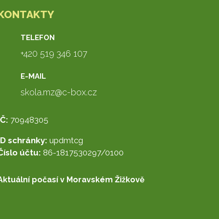
KONTAKTY
TELEFON
+420 519 346 107
E-MAIL
skola.mz@c-box.cz
IČ:
70948305
ID schránky:
updmtcg
Číslo účtu:
86-1817530297/0100
Aktuální počasí v Moravském Žižkově