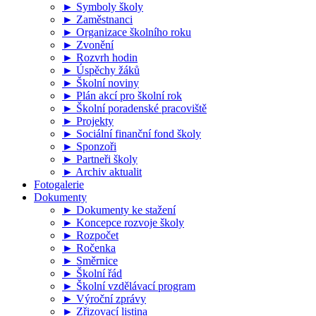
► Symboly školy
► Zaměstnanci
► Organizace školního roku
► Zvonění
► Rozvrh hodin
► Úspěchy žáků
► Školní noviny
► Plán akcí pro školní rok
► Školní poradenské pracoviště
► Projekty
► Sociální finanční fond školy
► Sponzoři
► Partneři školy
► Archiv aktualit
Fotogalerie
Dokumenty
► Dokumenty ke stažení
► Koncepce rozvoje školy
► Rozpočet
► Ročenka
► Směrnice
► Školní řád
► Školní vzdělávací program
► Výroční zprávy
► Zřizovací listina