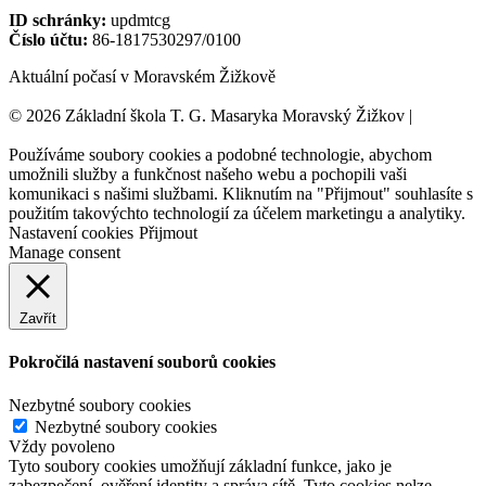
ID schránky:
updmtcg
Číslo účtu:
86-1817530297/0100
Aktuální počasí v Moravském Žižkově
© 2026 Základní škola T. G. Masaryka Moravský Žižkov |
Tvorba
webových stránek:
NET boost
Používáme soubory cookies a podobné technologie, abychom
umožnili služby a funkčnost našeho webu a pochopili vaši
komunikaci s našimi službami. Kliknutím na "Přijmout" souhlasíte s
použitím takovýchto technologií za účelem marketingu a analytiky.
Nastavení cookies
Přijmout
Manage consent
Zavřít
Pokročilá nastavení souborů cookies
Nezbytné soubory cookies
Nezbytné soubory cookies
Vždy povoleno
Tyto soubory cookies umožňují základní funkce, jako je
zabezpečení, ověření identity a správa sítě. Tyto cookies nelze