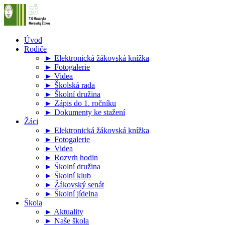
Úvod
Rodiče
► Elektronická žákovská knížka
► Fotogalerie
► Videa
► Školská rada
► Školní družina
► Zápis do 1. ročníku
► Dokumenty ke stažení
Žáci
► Elektronická žákovská knížka
► Fotogalerie
► Videa
► Rozvrh hodin
► Školní družina
► Školní klub
► Žákovský senát
► Školní jídelna
Škola
► Aktuality
► Naše škola