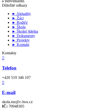
a individualitu.
Důležité odkazy
► Aktuality
► Žáci
► Rodiče
► Škola
► Školní jídelna
► Dokumenty
► Projekty
► Kontakt
Kontakty

Telefon
+420 519 346 107

E-mail
skola.mz@c-box.cz
IČ:
70948305