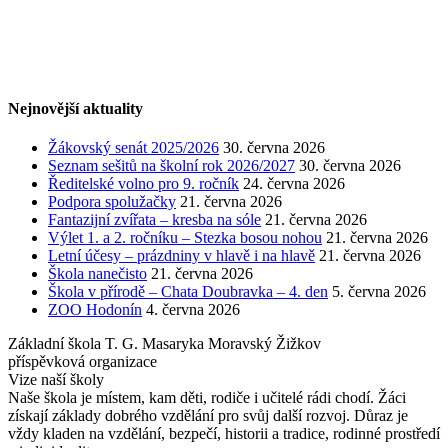
Nejnovější aktuality
Žákovský senát 2025/2026
30. června 2026
Seznam sešitů na školní rok 2026/2027
30. června 2026
Ředitelské volno pro 9. ročník
24. června 2026
Podpora spolužačky
21. června 2026
Fantazijní zvířata – kresba na sóle
21. června 2026
Výlet 1. a 2. ročníku – Stezka bosou nohou
21. června 2026
Letní účesy – prázdniny v hlavě i na hlavě
21. června 2026
Škola nanečisto
21. června 2026
Škola v přírodě – Chata Doubravka – 4. den
5. června 2026
ZOO Hodonín
4. června 2026
Základní škola T. G. Masaryka Moravský Žižkov
příspěvková organizace
Vize naší školy
Naše škola je místem, kam děti, rodiče i učitelé rádi chodí. Žáci
získají základy dobrého vzdělání pro svůj další rozvoj. Důraz je
vždy kladen na vzdělání, bezpečí, historii a tradice, rodinné prostředí