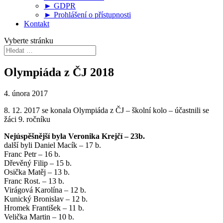
► GDPR
► Prohlášení o přístupnosti
Kontakt
Vyberte stránku
Olympiáda z ČJ 2018
4. února 2017
8. 12. 2017 se konala Olympiáda z ČJ – školní kolo – účastnili se
žáci 9. ročníku
Nejúspěšnější byla Veronika Krejčí – 23b.
další byli Daniel Macík – 17 b.
Franc Petr – 16 b.
Dřevěný Filip – 15 b.
Osička Matěj – 13 b.
Franc Rost. – 13 b.
Virágová Karolína – 12 b.
Kunický Bronislav – 12 b.
Hromek František – 11 b.
Velička Martin – 10 b.