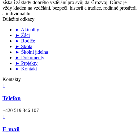
získají základy dobrého vzdělání pro svůj další rozvoj. Důraz je
vždy kladen na vzdělání, bezpečí, historii a tradice, rodinné prostředí
a individualitu.
Důležité odkazy
► Aktuality
► Žáci
► Rodiče
► Škola
► Školní jídelna
► Dokumenty
► Projekty
► Kontakt
Kontakty

Telefon
+420 519 346 107

E-mail