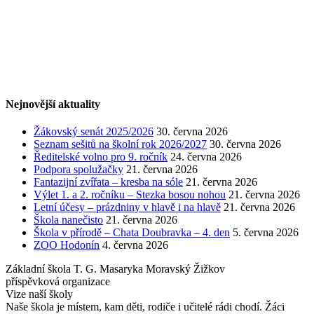
Nejnovější aktuality
Žákovský senát 2025/2026
30. června 2026
Seznam sešitů na školní rok 2026/2027
30. června 2026
Ředitelské volno pro 9. ročník
24. června 2026
Podpora spolužačky
21. června 2026
Fantazijní zvířata – kresba na sóle
21. června 2026
Výlet 1. a 2. ročníku – Stezka bosou nohou
21. června 2026
Letní účesy – prázdniny v hlavě i na hlavě
21. června 2026
Škola nanečisto
21. června 2026
Škola v přírodě – Chata Doubravka – 4. den
5. června 2026
ZOO Hodonín
4. června 2026
Základní škola T. G. Masaryka Moravský Žižkov
příspěvková organizace
Vize naší školy
Naše škola je místem, kam děti, rodiče i učitelé rádi chodí. Žáci