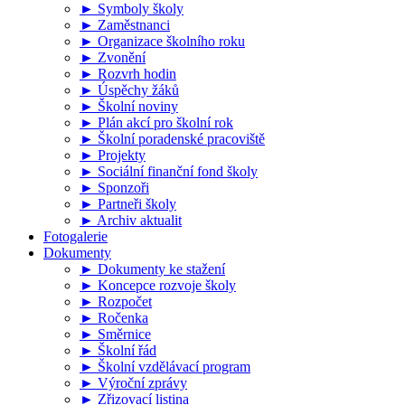
► Symboly školy
► Zaměstnanci
► Organizace školního roku
► Zvonění
► Rozvrh hodin
► Úspěchy žáků
► Školní noviny
► Plán akcí pro školní rok
► Školní poradenské pracoviště
► Projekty
► Sociální finanční fond školy
► Sponzoři
► Partneři školy
► Archiv aktualit
Fotogalerie
Dokumenty
► Dokumenty ke stažení
► Koncepce rozvoje školy
► Rozpočet
► Ročenka
► Směrnice
► Školní řád
► Školní vzdělávací program
► Výroční zprávy
► Zřizovací listina