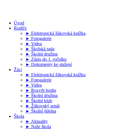
Úvod
Rodiče
► Elektronická žákovská knížka
► Fotogalerie
► Videa
► Školská rada
► Školní družina
► Zápis do 1. ročníku
► Dokumenty ke stažení
Žáci
► Elektronická žákovská knížka
► Fotogalerie
► Videa
► Rozvrh hodin
► Školní družina
► Školní klub
► Žákovský senát
► Školní jídelna
Škola
► Aktuality
► Naše škola