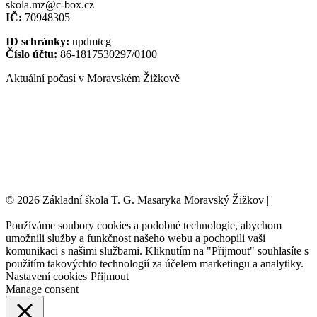
skola.mz@c-box.cz
IČ:
70948305
ID schránky:
updmtcg
Číslo účtu:
86-1817530297/0100
Aktuální počasí v Moravském Žižkově
© 2026 Základní škola T. G. Masaryka Moravský Žižkov |
Tvorba
webových stránek:
NET boost
Používáme soubory cookies a podobné technologie, abychom
umožnili služby a funkčnost našeho webu a pochopili vaši
komunikaci s našimi službami. Kliknutím na "Přijmout" souhlasíte s
použitím takovýchto technologií za účelem marketingu a analytiky.
Nastavení cookies
Přijmout
Manage consent