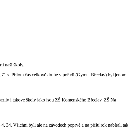
ii naší školy.
3,71 s. Přitom čas celkově druhé v pořadí (Gymn. Břeclav) byl jenom
orazily i takové školy jako jsou ZŠ Komenského Břeclav, ZŠ Na
, 34. Všichni byli ale na závodech poprvé a na příští rok nabírali tak