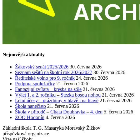
Nejnovější aktuality
Žákovský senát 2025/2026
30. června 2026
Seznam sešitů na školní rok 2026/2027
30. června 2026
Ředitelské volno pro 9. ročník
24. června 2026
Podpora spolužačky
21. června 2026
Fantazijní zvířata – kresba na sóle
21. června 2026
Výlet 1. a 2. ročníku – Stezka bosou nohou
21. června 2026
Letní účesy – prázdniny v hlavě i na hlavě
21. června 2026
Škola nanečisto
21. června 2026
Škola v přírodě – Chata Doubravka – 4. den
5. června 2026
ZOO Hodonín
4. června 2026
Základní škola T. G. Masaryka Moravský Žižkov
příspěvková organizace
Vize naší školy