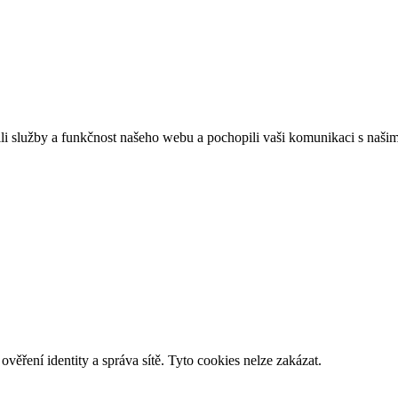
ebových stránek:
NET boost
služby a funkčnost našeho webu a pochopili vaši komunikaci s našimi
věření identity a správa sítě. Tyto cookies nelze zakázat.