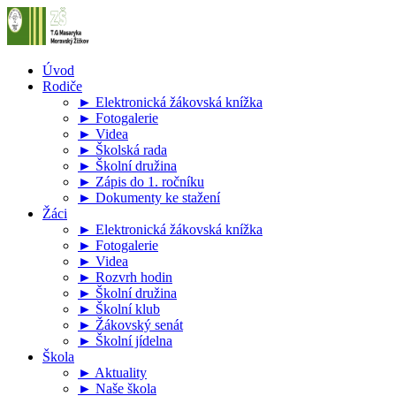
Úvod
Rodiče
► Elektronická žákovská knížka
► Fotogalerie
► Videa
► Školská rada
► Školní družina
► Zápis do 1. ročníku
► Dokumenty ke stažení
Žáci
► Elektronická žákovská knížka
► Fotogalerie
► Videa
► Rozvrh hodin
► Školní družina
► Školní klub
► Žákovský senát
► Školní jídelna
Škola
► Aktuality
► Naše škola