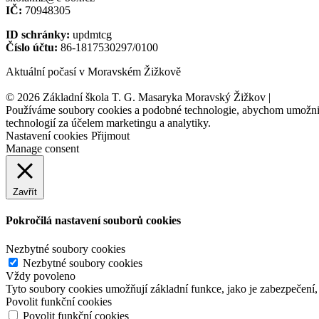
IČ:
70948305
ID schránky:
updmtcg
Číslo účtu:
86-1817530297/0100
Aktuální počasí v Moravském Žižkově
© 2026 Základní škola T. G. Masaryka Moravský Žižkov |
Tvorba w
Používáme soubory cookies a podobné technologie, abychom umožnili 
technologií za účelem marketingu a analytiky.
Nastavení cookies
Přijmout
Manage consent
Zavřít
Pokročilá nastavení souborů cookies
Nezbytné soubory cookies
Nezbytné soubory cookies
Vždy povoleno
Tyto soubory cookies umožňují základní funkce, jako je zabezpečení, o
Povolit funkční cookies
Povolit funkční cookies