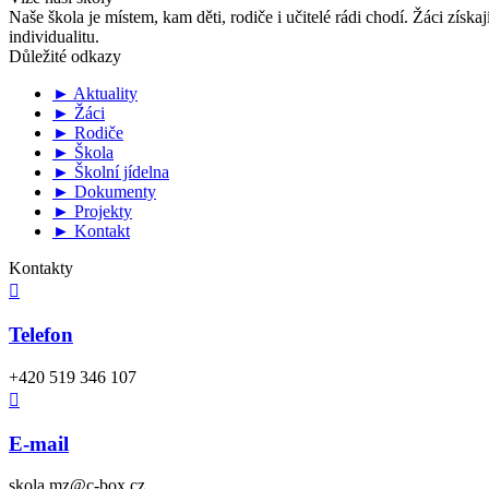
Naše škola je místem, kam děti, rodiče i učitelé rádi chodí. Žáci získa
individualitu.
Důležité odkazy
► Aktuality
► Žáci
► Rodiče
► Škola
► Školní jídelna
► Dokumenty
► Projekty
► Kontakt
Kontakty

Telefon
+420 519 346 107

E-mail
skola.mz@c-box.cz