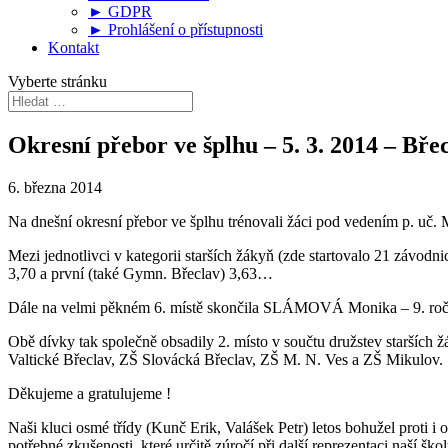
► GDPR
► Prohlášení o přístupnosti
Kontakt
Vyberte stránku
Okresní přebor ve šplhu – 5. 3. 2014 – Bře
6. března 2014
Na dnešní okresní přebor ve šplhu trénovali žáci pod vedením p. uč. M
Mezi jednotlivci v kategorii starších žákyň (zde startovalo 21 závod
3,70 a první (také Gymn. Břeclav) 3,63…
Dále na velmi pěkném 6. místě skončila SLÁMOVÁ Monika – 9. ročn
Obě dívky tak společně obsadily 2. místo v součtu družstev starších
Valtické Břeclav, ZŠ Slovácká Břeclav, ZŠ M. N. Ves a ZŠ Mikulov.
Děkujeme a gratulujeme !
Naši kluci osmé třídy (Kunč Erik, Valášek Petr) letos bohužel proti i
potřebné zkušenosti, které určitě zúročí při další reprezentaci naší škol