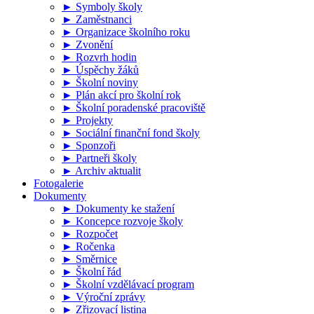
► Symboly školy
► Zaměstnanci
► Organizace školního roku
► Zvonění
► Rozvrh hodin
► Úspěchy žáků
► Školní noviny
► Plán akcí pro školní rok
► Školní poradenské pracoviště
► Projekty
► Sociální finanční fond školy
► Sponzoři
► Partneři školy
► Archiv aktualit
Fotogalerie
Dokumenty
► Dokumenty ke stažení
► Koncepce rozvoje školy
► Rozpočet
► Ročenka
► Směrnice
► Školní řád
► Školní vzdělávací program
► Výroční zprávy
► Zřizovací listina