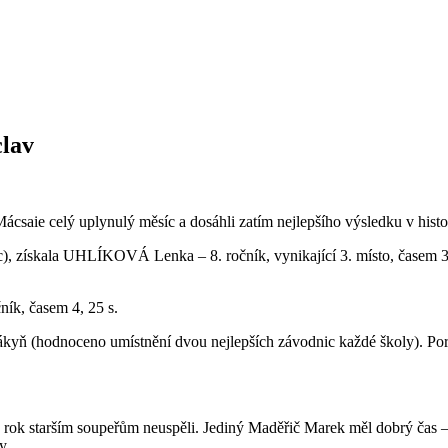
clav
ácsaie celý uplynulý měsíc a dosáhli zatím nejlepšího výsledku v histor
nic), získala UHLÍKOVÁ Lenka – 8. ročník, vynikající 3. místo, časem 
ík, časem 4, 25 s.
 žákyň (hodnoceno umístnění dvou nejlepších závodnic každé školy). P
 o rok starším soupeřům neuspěli. Jediný Maděřič Marek měl dobrý čas – 4
y.