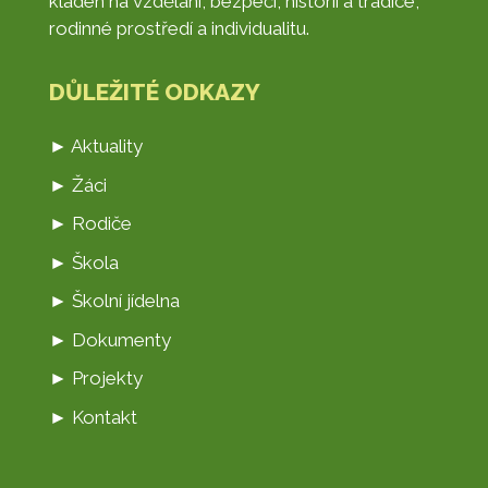
kladen na vzdělání, bezpečí, historii a tradice,
rodinné prostředí a individualitu.
DŮLEŽITÉ ODKAZY
► Aktuality
► Žáci
► Rodiče
► Škola
► Školní jídelna
► Dokumenty
► Projekty
► Kontakt