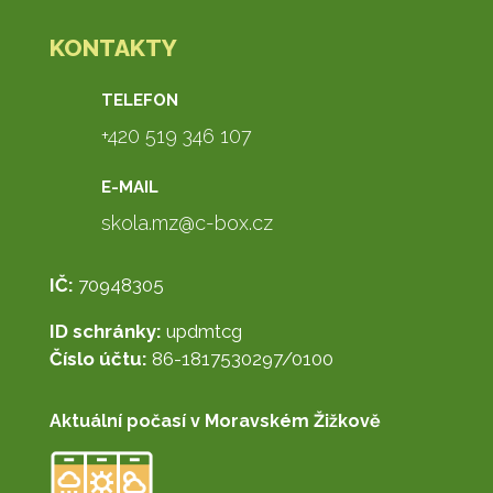
KONTAKTY
TELEFON
+420 519 346 107
E-MAIL
skola.mz@c-box.cz
IČ:
70948305
ID schránky:
updmtcg
Číslo účtu:
86-1817530297/0100
Aktuální počasí v Moravském Žižkově