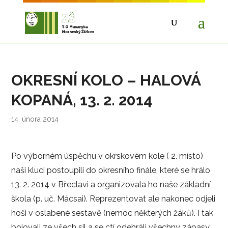
OKRESNÍ KOLO – HALOVÁ
KOPANÁ, 13. 2. 2014
14. února 2014
Po výborném úspěchu v okrskovém kole ( 2. místo)
naši kluci postoupili do okresního finále, které se hrálo
13. 2. 2014 v Břeclavi a organizovala ho naše základní
škola (p. uč. Mácsai). Reprezentovat ale nakonec odjeli
hoši v oslabené sestavě (nemoc některých žáků). I tak
bojovali ze všech sil a se ctí odehráli všechny zápasy.