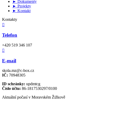
► Dokumenty
► Projekty
► Kontakt
Kontakty

Telefon
+420 519 346 107

E-mail
skola.mz@c-box.cz
IČ:
70948305
ID schránky:
updmtcg
Číslo účtu:
86-1817530297/0100
Aktuální počasí v Moravském Žižkově