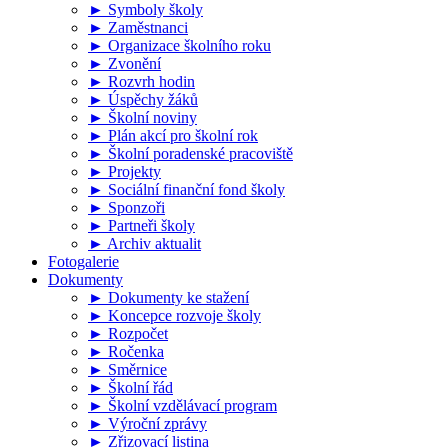
► Symboly školy
► Zaměstnanci
► Organizace školního roku
► Zvonění
► Rozvrh hodin
► Úspěchy žáků
► Školní noviny
► Plán akcí pro školní rok
► Školní poradenské pracoviště
► Projekty
► Sociální finanční fond školy
► Sponzoři
► Partneři školy
► Archiv aktualit
Fotogalerie
Dokumenty
► Dokumenty ke stažení
► Koncepce rozvoje školy
► Rozpočet
► Ročenka
► Směrnice
► Školní řád
► Školní vzdělávací program
► Výroční zprávy
► Zřizovací listina