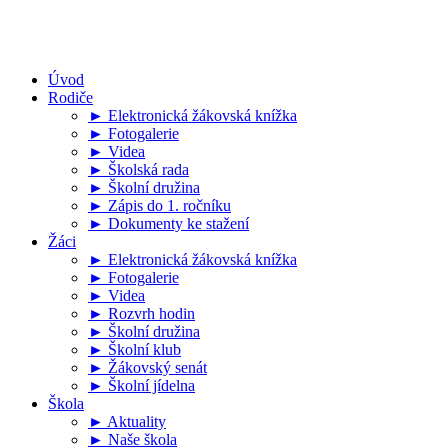
Úvod
Rodiče
► Elektronická žákovská knížka
► Fotogalerie
► Videa
► Školská rada
► Školní družina
► Zápis do 1. ročníku
► Dokumenty ke stažení
Žáci
► Elektronická žákovská knížka
► Fotogalerie
► Videa
► Rozvrh hodin
► Školní družina
► Školní klub
► Žákovský senát
► Školní jídelna
Škola
► Aktuality
► Naše škola