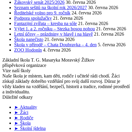
Žákovský senát 2025/2026
30. června 2026
Seznam sešitů na školní rok 2026/2027
30. června 2026
Ředitelské volno pro 9. ročník
24. června 2026
Podpora spolužačky
21. června 2026
Fantazijní zvířata – kresba na sóle
21. června 2026
Výlet 1. a 2. ročníku – Stezka bosou nohou
21. června 2026
Letní účesy – prázdniny v hlavě i na hlavě
21. června 2026
Škola nanečisto
21. června 2026
Škola v přírodě – Chata Doubravka – 4. den
5. června 2026
ZOO Hodonín
4. června 2026
Základní škola T. G. Masaryka Moravský Žižkov
příspěvková organizace
Vize naší školy
Naše škola je místem, kam děti, rodiče i učitelé rádi chodí. Žáci
získají základy dobrého vzdělání pro svůj další rozvoj. Důraz je
vždy kladen na vzdělání, bezpečí, historii a tradice, rodinné prostředí
a individualitu.
Důležité odkazy
► Aktuality
► Žáci
► Rodiče
► Škola
► Školní jídelna