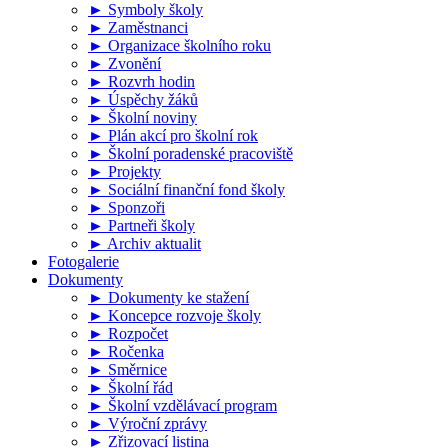
► Symboly školy
► Zaměstnanci
► Organizace školního roku
► Zvonění
► Rozvrh hodin
► Úspěchy žáků
► Školní noviny
► Plán akcí pro školní rok
► Školní poradenské pracoviště
► Projekty
► Sociální finanční fond školy
► Sponzoři
► Partneři školy
► Archiv aktualit
Fotogalerie
Dokumenty
► Dokumenty ke stažení
► Koncepce rozvoje školy
► Rozpočet
► Ročenka
► Směrnice
► Školní řád
► Školní vzdělávací program
► Výroční zprávy
► Zřizovací listina