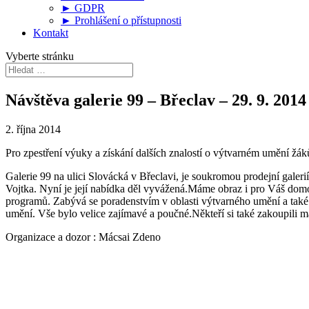
► GDPR
► Prohlášení o přístupnosti
Kontakt
Vyberte stránku
Návštěva galerie 99 – Břeclav – 29. 9. 2014
2. října 2014
Pro zpestření výuky a získání dalších znalostí o výtvarném umění žáků
Galerie 99 na ulici Slovácká v Břeclavi, je soukromou prodejní galer
Vojtka. Nyní je její nabídka děl vyvážená.Máme obraz i pro Váš domo
programů. Zabývá se poradenstvím v oblasti výtvarného umění a také 
umění. Vše bylo velice zajímavé a poučné.Někteří si také zakoupili 
Organizace a dozor : Mácsai Zdeno