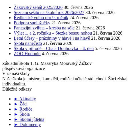
Žákovský senát 2025/2026
30. června 2026
Seznam sešitů na školní rok 2026/2027
30. června 2026
Ředitelské volno pro 9. ročník
24. června 2026
Podpora spolužačky
21. června 2026
Fantazijní zvířata – kresba na sóle
21. června 2026
Výlet 1. a 2. ročníku – Stezka bosou nohou
21. června 2026
Letní účesy – prázdniny v hlavě i na hlavě
21. června 2026
Škola nanečisto
21. června 2026
Škola v přírodě – Chata Doubravka – 4. den
5. června 2026
ZOO Hodonín
4. června 2026
Základní škola T. G. Masaryka Moravský Žižkov
příspěvková organizace
Vize naší školy
Naše škola je místem, kam děti, rodiče i učitelé rádi chodí. Žáci získa
individualitu.
Důležité odkazy
► Aktuality
► Žáci
► Rodiče
► Škola
► Školní jídelna
► Dokumenty