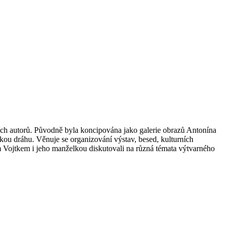
čních autorů. Původně byla koncipována jako galerie obrazů Antonína
kou dráhu. Věnuje se organizování výstav, besed, kulturních
em Vojtkem i jeho manželkou diskutovali na různá témata výtvarného