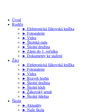
Úvod
Rodiče
► Elektronická žákovská knížka
► Fotogalerie
► Videa
► Školská rada
► Školní družina
► Zápis do 1. ročníku
► Dokumenty ke stažení
Žáci
► Elektronická žákovská knížka
► Fotogalerie
► Videa
► Rozvrh hodin
► Školní družina
► Školní klub
► Žákovský senát
► Školní jídelna
Škola
► Aktuality
► Naše škola