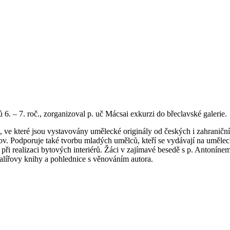
 6. – 7. roč., zorganizoval p. uč Mácsai exkurzi do břeclavské galerie.
ií, ve které jsou vystavovány umělecké originály od českých i zahrani
v. Podporuje také tvorbu mladých umělců, kteří se vydávají na umělec
při realizaci bytových interiérů. Žáci v zajímavé besedě s p. Antonín
malířovy knihy a pohlednice s věnováním autora.