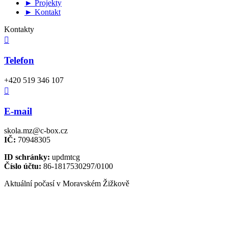
► Projekty
► Kontakt
Kontakty

Telefon
+420 519 346 107

E-mail
skola.mz@c-box.cz
IČ:
70948305
ID schránky:
updmtcg
Číslo účtu:
86-1817530297/0100
Aktuální počasí v Moravském Žižkově