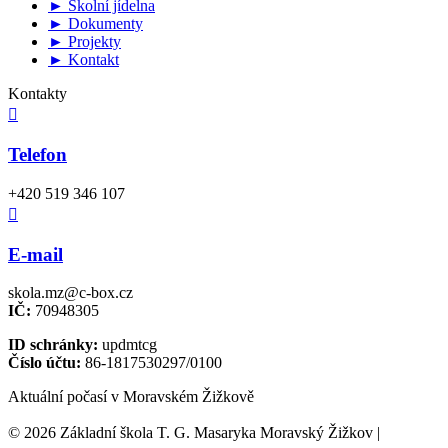
► Školní jídelna
► Dokumenty
► Projekty
► Kontakt
Kontakty

Telefon
+420 519 346 107

E-mail
skola.mz@c-box.cz
IČ:
70948305
ID schránky:
updmtcg
Číslo účtu:
86-1817530297/0100
Aktuální počasí v Moravském Žižkově
© 2026 Základní škola T. G. Masaryka Moravský Žižkov |
Tvorba