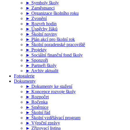
► Symboly školy
► Zaměstnanci
► Organizace školního roku
► Zvonění
► Rozvrh hodin
► Úspěchy žáků
► Školní noviny
► Plán akcí pro školní rok
► Školní poradenské pracoviště
► Projekty
► Sociální finanční fond školy
► Sponzoři
► Partneři školy
► Archiv aktualit
Fotogalerie
Dokumenty
► Dokumenty ke stažení
► Koncepce rozvoje školy
► Rozpočet
► Ročenka
► Směrnice
► Školní řád
► Školní vzdělávací program
► Výroční zprávy
► Zřizovací listina