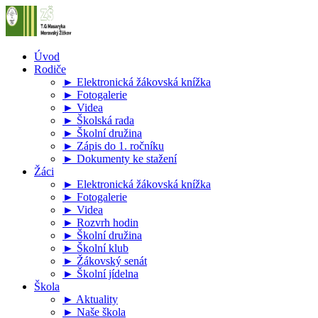
Úvod
Rodiče
► Elektronická žákovská knížka
► Fotogalerie
► Videa
► Školská rada
► Školní družina
► Zápis do 1. ročníku
► Dokumenty ke stažení
Žáci
► Elektronická žákovská knížka
► Fotogalerie
► Videa
► Rozvrh hodin
► Školní družina
► Školní klub
► Žákovský senát
► Školní jídelna
Škola
► Aktuality
► Naše škola