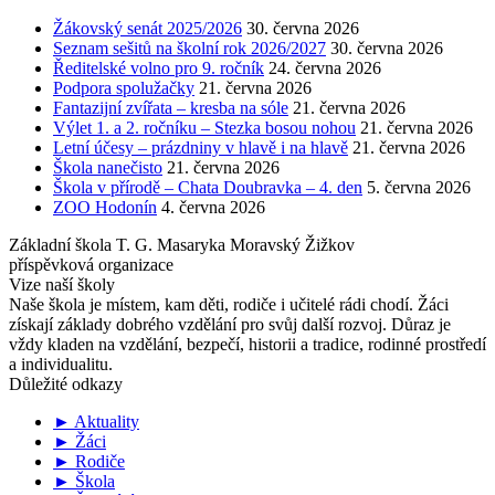
Žákovský senát 2025/2026
30. června 2026
Seznam sešitů na školní rok 2026/2027
30. června 2026
Ředitelské volno pro 9. ročník
24. června 2026
Podpora spolužačky
21. června 2026
Fantazijní zvířata – kresba na sóle
21. června 2026
Výlet 1. a 2. ročníku – Stezka bosou nohou
21. června 2026
Letní účesy – prázdniny v hlavě i na hlavě
21. června 2026
Škola nanečisto
21. června 2026
Škola v přírodě – Chata Doubravka – 4. den
5. června 2026
ZOO Hodonín
4. června 2026
Základní škola T. G. Masaryka Moravský Žižkov
příspěvková organizace
Vize naší školy
Naše škola je místem, kam děti, rodiče i učitelé rádi chodí. Žáci
získají základy dobrého vzdělání pro svůj další rozvoj. Důraz je
vždy kladen na vzdělání, bezpečí, historii a tradice, rodinné prostředí
a individualitu.
Důležité odkazy
► Aktuality
► Žáci
► Rodiče
► Škola