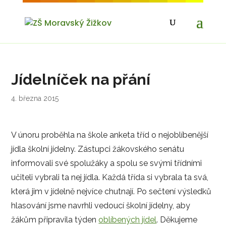
Jídelníček na přání
4. března 2015
V únoru proběhla na škole anketa tříd o nejoblíbenější
jídla školní jídelny. Zástupci žákovského senátu
informovali své spolužáky a spolu se svými třídními
učiteli vybrali ta nej jídla. Každá třída si vybrala ta svá,
která jim v jídelně nejvíce chutnají. Po sečtení výsledků
hlasování jsme navrhli vedoucí školní jídelny, aby
žákům připravila týden
oblíbených jídel
. Děkujeme