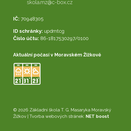
skola.mz@c-box.cz
IČ:
70948305
ID schránky:
updmtcg
Číslo účtu:
86-1817530297/0100
Aktuální počasí v Moravském Žižkově
© 2026 Základní škola T. G. Masaryka Moravský
Žižkov |
Tvorba webových stránek:
NET boost