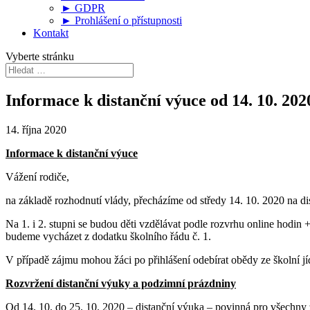
► GDPR
► Prohlášení o přístupnosti
Kontakt
Vyberte stránku
Informace k distanční výuce od 14. 10. 202
14. října 2020
Informace k distanční výuce
Vážení rodiče,
na základě rozhodnutí vlády, přecházíme od středy 14. 10. 2020 na di
Na 1. i 2. stupni se budou děti vzdělávat podle rozvrhu online hodin
budeme vycházet z dodatku školního řádu č. 1.
V případě zájmu mohou žáci po přihlášení odebírat obědy ze školní jí
Rozvržení distanční výuky a podzimní prázdniny
Od 14. 10. do 25. 10. 2020 – distanční výuka – povinná pro všechny