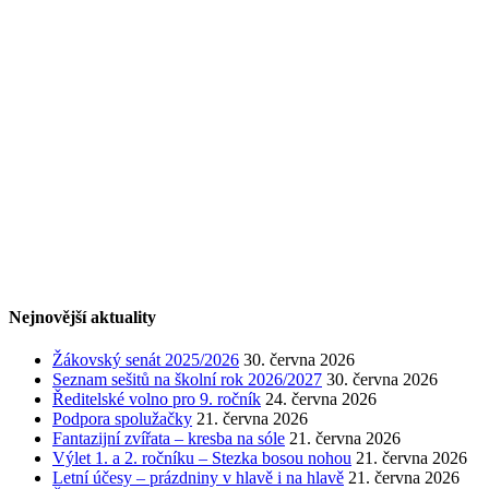
Nejnovější aktuality
Žákovský senát 2025/2026
30. června 2026
Seznam sešitů na školní rok 2026/2027
30. června 2026
Ředitelské volno pro 9. ročník
24. června 2026
Podpora spolužačky
21. června 2026
Fantazijní zvířata – kresba na sóle
21. června 2026
Výlet 1. a 2. ročníku – Stezka bosou nohou
21. června 2026
Letní účesy – prázdniny v hlavě i na hlavě
21. června 2026