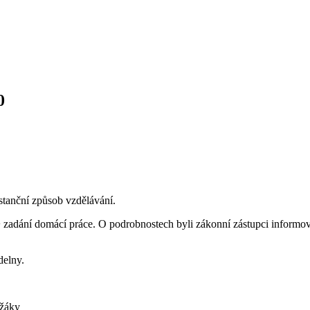
0
stanční způsob vzdělávání.
 + zadání domácí práce. O podrobnostech byli zákonní zástupci informo
delny.
 žáky