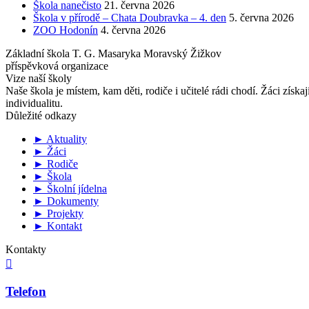
Škola nanečisto
21. června 2026
Škola v přírodě – Chata Doubravka – 4. den
5. června 2026
ZOO Hodonín
4. června 2026
Základní škola T. G. Masaryka Moravský Žižkov
příspěvková organizace
Vize naší školy
Naše škola je místem, kam děti, rodiče i učitelé rádi chodí. Žáci získa
individualitu.
Důležité odkazy
► Aktuality
► Žáci
► Rodiče
► Škola
► Školní jídelna
► Dokumenty
► Projekty
► Kontakt
Kontakty

Telefon