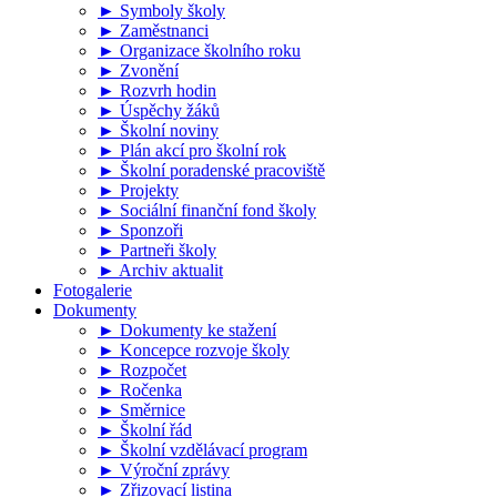
► Symboly školy
► Zaměstnanci
► Organizace školního roku
► Zvonění
► Rozvrh hodin
► Úspěchy žáků
► Školní noviny
► Plán akcí pro školní rok
► Školní poradenské pracoviště
► Projekty
► Sociální finanční fond školy
► Sponzoři
► Partneři školy
► Archiv aktualit
Fotogalerie
Dokumenty
► Dokumenty ke stažení
► Koncepce rozvoje školy
► Rozpočet
► Ročenka
► Směrnice
► Školní řád
► Školní vzdělávací program
► Výroční zprávy
► Zřizovací listina