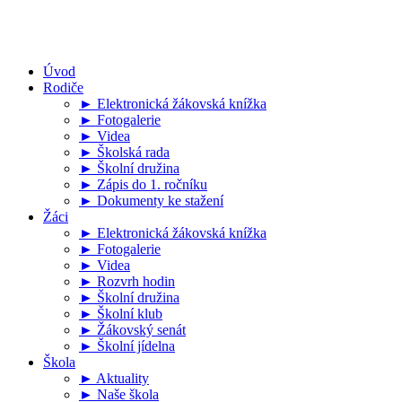
Úvod
Rodiče
► Elektronická žákovská knížka
► Fotogalerie
► Videa
► Školská rada
► Školní družina
► Zápis do 1. ročníku
► Dokumenty ke stažení
Žáci
► Elektronická žákovská knížka
► Fotogalerie
► Videa
► Rozvrh hodin
► Školní družina
► Školní klub
► Žákovský senát
► Školní jídelna
Škola
► Aktuality
► Naše škola