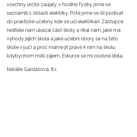
všechny určitě zaujaly, v hodině fyziky jsme se
seznámili s oblastí elektriky. Poté jsme se šli podívat
do praktické učebny, kde se učí elektrikáři. Zástupce
ředitele nám ukázal část školy a říkal nám, jaké má
výhody jejich škola a jaké učební obory se na této
škole vyučí a proč máme jít právě k nim na školu,
kdybychom měli zájem. Exkurze se mi osobně líbila.
Natálie Gardášová, 8.r..