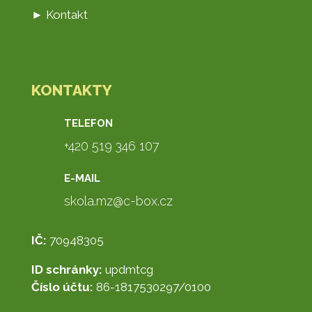
► Kontakt
KONTAKTY
TELEFON
+420 519 346 107
E-MAIL
skola.mz@c-box.cz
IČ:
70948305
ID schránky:
updmtcg
Číslo účtu:
86-1817530297/0100