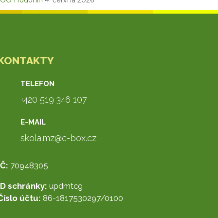
OO Hodonín
4. června 2026
KONTAKTY
TELEFON
+420 519 346 107
E-MAIL
skola.mz@c-box.cz
IČ:
70948305
ID schránky:
updmtcg
Číslo účtu:
86-1817530297/0100