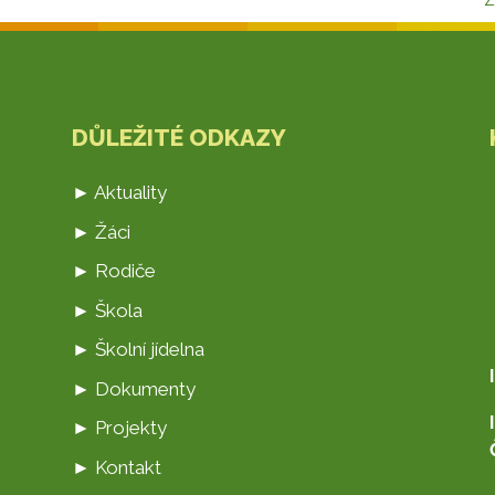
Z
DŮLEŽITÉ ODKAZY
► Aktuality
► Žáci
► Rodiče
► Škola
► Školní jídelna
► Dokumenty
► Projekty
► Kontakt