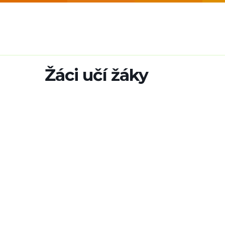
Žáci učí žáky