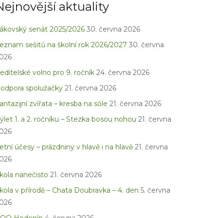
Nejnovější aktuality
ákovský senát 2025/2026
30. června 2026
eznam sešitů na školní rok 2026/2027
30. června
026
editelské volno pro 9. ročník
24. června 2026
odpora spolužačky
21. června 2026
antazijní zvířata – kresba na sóle
21. června 2026
ýlet 1. a 2. ročníku – Stezka bosou nohou
21. června
026
etní účesy – prázdniny v hlavě i na hlavě
21. června
026
kola nanečisto
21. června 2026
kola v přírodě – Chata Doubravka – 4. den
5. června
026