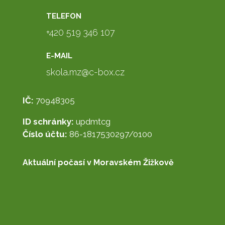
TELEFON
+420 519 346 107
E-MAIL
skola.mz@c-box.cz
IČ:
70948305
ID schránky:
updmtcg
Číslo účtu:
86-1817530297/0100
Aktuální počasí v Moravském Žižkově