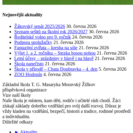
Nejnovější aktuality
Žákovský senát 2025/2026
30. června 2026
Seznam sešitů na školní rok 2026/2027
30. června 2026
Ředitelské volno pro 9. ročník
24. června 2026
Podpora spolužačky
21. června 2026
Fantazijní zvířata – kresba na sóle
21. června 2026
Výlet 1. a 2. ročníku – Stezka bosou nohou
21. června 2026
Letní účesy – prázdniny v hlavě i na hlavě
21. června 2026
Škola nanečisto
21. června 2026
Škola v přírodě – Chata Doubravka – 4. den
5. června 2026
ZOO Hodonín
4. června 2026
Základní škola T. G. Masaryka Moravský Žižkov
příspěvková organizace
Vize naší školy
Naše škola je místem, kam děti, rodiče i učitelé rádi chodí. Žáci
získají základy dobrého vzdělání pro svůj další rozvoj. Důraz je
vždy kladen na vzdělání, bezpečí, historii a tradice, rodinné prostředí
a individualitu.
Důležité odkazy
► Aktuality