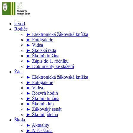
Úvod
Rodiče
► Elektronická žákovská knížka
► Fotogalerie
► Videa
► Školská rada
► Školní družina
► Zápis do 1. ročníku
► Dokumenty ke stažení
Žáci
► Elektronická žákovská knížka
► Fotogalerie
► Videa
► Rozvrh hodin
► Školní družina
► Školní klub
► Žákovský senát
► Školní jídelna
Škola
► Aktuality
► Naše škola