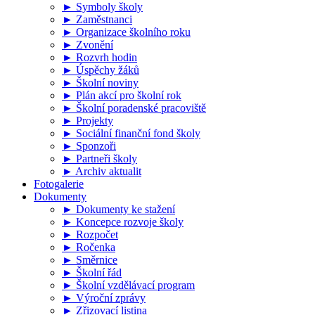
► Symboly školy
► Zaměstnanci
► Organizace školního roku
► Zvonění
► Rozvrh hodin
► Úspěchy žáků
► Školní noviny
► Plán akcí pro školní rok
► Školní poradenské pracoviště
► Projekty
► Sociální finanční fond školy
► Sponzoři
► Partneři školy
► Archiv aktualit
Fotogalerie
Dokumenty
► Dokumenty ke stažení
► Koncepce rozvoje školy
► Rozpočet
► Ročenka
► Směrnice
► Školní řád
► Školní vzdělávací program
► Výroční zprávy
► Zřizovací listina