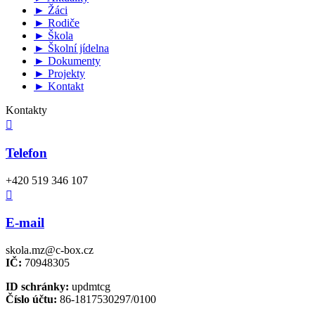
► Žáci
► Rodiče
► Škola
► Školní jídelna
► Dokumenty
► Projekty
► Kontakt
Kontakty

Telefon
+420 519 346 107

E-mail
skola.mz@c-box.cz
IČ:
70948305
ID schránky:
updmtcg
Číslo účtu:
86-1817530297/0100