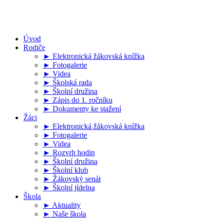
Úvod
Rodiče
► Elektronická žákovská knížka
► Fotogalerie
► Videa
► Školská rada
► Školní družina
► Zápis do 1. ročníku
► Dokumenty ke stažení
Žáci
► Elektronická žákovská knížka
► Fotogalerie
► Videa
► Rozvrh hodin
► Školní družina
► Školní klub
► Žákovský senát
► Školní jídelna
Škola
► Aktuality
► Naše škola