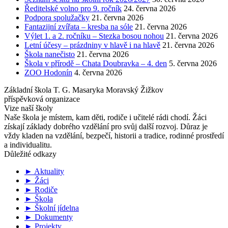
Ředitelské volno pro 9. ročník
24. června 2026
Podpora spolužačky
21. června 2026
Fantazijní zvířata – kresba na sóle
21. června 2026
Výlet 1. a 2. ročníku – Stezka bosou nohou
21. června 2026
Letní účesy – prázdniny v hlavě i na hlavě
21. června 2026
Škola nanečisto
21. června 2026
Škola v přírodě – Chata Doubravka – 4. den
5. června 2026
ZOO Hodonín
4. června 2026
Základní škola T. G. Masaryka Moravský Žižkov
příspěvková organizace
Vize naší školy
Naše škola je místem, kam děti, rodiče i učitelé rádi chodí. Žáci
získají základy dobrého vzdělání pro svůj další rozvoj. Důraz je
vždy kladen na vzdělání, bezpečí, historii a tradice, rodinné prostředí
a individualitu.
Důležité odkazy
► Aktuality
► Žáci
► Rodiče
► Škola
► Školní jídelna
► Dokumenty
► Projekty