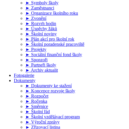
► Symboly školy
► Zaměstnanci
► Organizace školního roku
► Zvonění
► Rozvrh hodin
► Úspěchy žáků
► Školní noviny
► Plán akcí pro školní rok
► Školní poradenské pracoviště
► Projekty
► Sociální finanční fond školy
► Sponzoři
► Partneři školy
► Archiv aktualit
Fotogalerie
Dokumenty
► Dokumenty ke stažení
► Koncepce rozvoje školy
► Rozpočet
► Ročenka
► Směrnice
► Školní řád
► Školní vzdělávací program
► Výroční zprávy
► Zřizovací listina