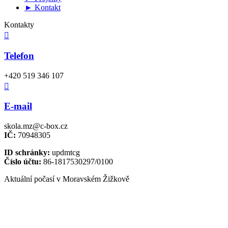
► Kontakt
Kontakty

Telefon
+420 519 346 107

E-mail
skola.mz@c-box.cz
IČ:
70948305
ID schránky:
updmtcg
Číslo účtu:
86-1817530297/0100
Aktuální počasí v Moravském Žižkově