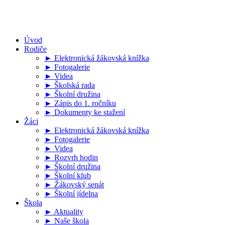
Úvod
Rodiče
► Elektronická žákovská knížka
► Fotogalerie
► Videa
► Školská rada
► Školní družina
► Zápis do 1. ročníku
► Dokumenty ke stažení
Žáci
► Elektronická žákovská knížka
► Fotogalerie
► Videa
► Rozvrh hodin
► Školní družina
► Školní klub
► Žákovský senát
► Školní jídelna
Škola
► Aktuality
► Naše škola